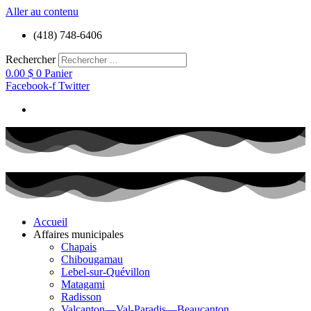
Aller au contenu
(418) 748-6406
Rechercher
0.00
$
0
Panier
Facebook-f
Twitter
Accueil
Affaires municipales
Chapais
Chibougamau
Lebel-sur-Quévillon
Matagami
Radisson
Valcanton—Val-Paradis—Beaucanton