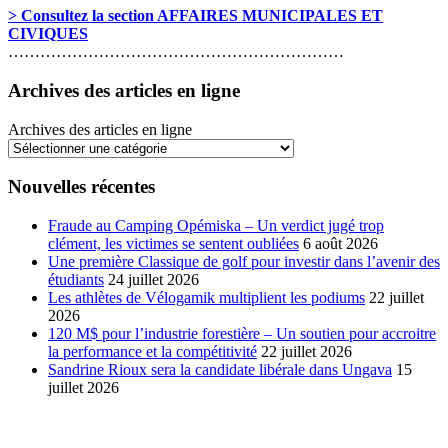
> Consultez la section AFFAIRES MUNICIPALES ET
CIVIQUES
………………………………………………………
Archives des articles en ligne
Archives des articles en ligne
Nouvelles récentes
Fraude au Camping Opémiska – Un verdict jugé trop
clément, les victimes se sentent oubliées
6 août 2026
Une première Classique de golf pour investir dans l’avenir des
étudiants
24 juillet 2026
Les athlètes de Vélogamik multiplient les podiums
22 juillet
2026
120 M$ pour l’industrie forestière – Un soutien pour accroitre
la performance et la compétitivité
22 juillet 2026
Sandrine Rioux sera la candidate libérale dans Ungava
15
juillet 2026