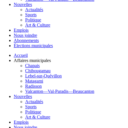
Nouvelles
Actualités
Sports
Politique
Art & Culture
Emplois
Nous joindre
Abonnements
Élections municipales
Accueil
Affaires municipales
Chapais
Chibougamau
Lebel-sur-Quévillon
Matagami
Radisson
Valcanton—Val-Paradis—Beaucanton
Nouvelles
Actualités
Sports
Politique
Art & Culture
Emplois
Nous joindre