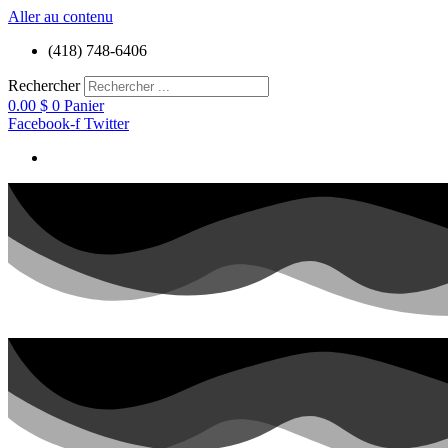
Aller au contenu
(418) 748-6406
Rechercher
0.00
$
0
Panier
Facebook-f
Twitter