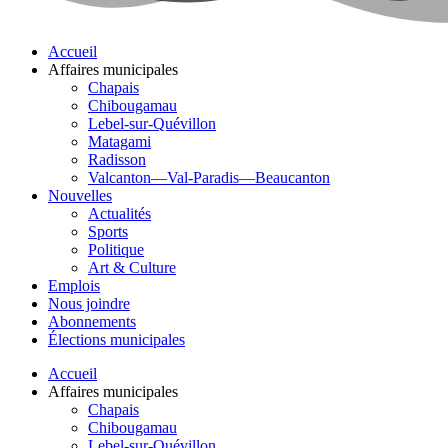
Accueil
Affaires municipales
Chapais
Chibougamau
Lebel-sur-Quévillon
Matagami
Radisson
Valcanton—Val-Paradis—Beaucanton
Nouvelles
Actualités
Sports
Politique
Art & Culture
Emplois
Nous joindre
Abonnements
Élections municipales
Accueil
Affaires municipales
Chapais
Chibougamau
Lebel-sur-Quévillon