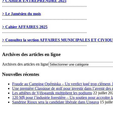
> CAHIER ENTREPRENDRE 2025
………………………………………………………
> Le Jamésien du mois
………………………………………………………
> Cahier AFFAIRES 2025
………………………………………………………
> Consultez la section AFFAIRES MUNICIPALES ET CIVIQ
………………………………………………………
Archives des articles en ligne
Archives des articles en ligne
Nouvelles récentes
Fraude au Camping Opémiska – Un verdict jugé trop clément, le
Une première Classique de golf pour investir dans l’avenir des 
Les athlètes de Vélogamik multiplient les podiums
22 juillet 20
120 M$ pour l’industrie forestière – Un soutien pour accroitre l
Sandrine Rioux sera la candidate libérale dans Ungava
15 juill