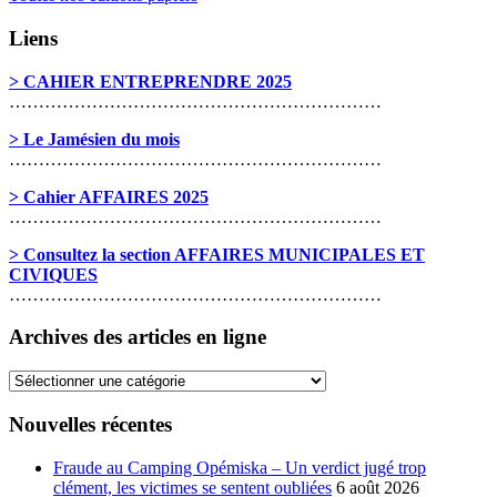
Liens
> CAHIER ENTREPRENDRE 2025
………………………………………………………
> Le Jamésien du mois
………………………………………………………
> Cahier AFFAIRES 2025
………………………………………………………
> Consultez la section AFFAIRES MUNICIPALES ET
CIVIQUES
………………………………………………………
Archives des articles en ligne
Archives
des
articles
Nouvelles récentes
en
ligne
Fraude au Camping Opémiska – Un verdict jugé trop
clément, les victimes se sentent oubliées
6 août 2026