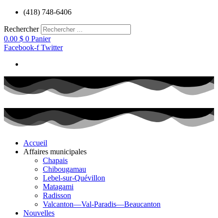
Aller
(418) 748-6406
au
contenu
Rechercher
0.00
$
0
Panier
Facebook-f
Twitter
Accueil
Affaires municipales
Chapais
Chibougamau
Lebel-sur-Quévillon
Matagami
Radisson
Valcanton—Val-Paradis—Beaucanton
Nouvelles