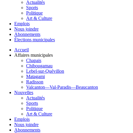
Actualités
Sports
Politique
Art & Culture
Emplois
Nous joindre
Abonnements
Élections municipales
Accueil
Affaires municipales
Chapais
Chibougamau
Lebel-sur-Quévillon
Matagami
Radisson
Valcanton—Val-Paradis—Beaucanton
Nouvelles
Actualités
Sports
Politique
Art & Culture
Emplois
Nous joindre
Abonnements