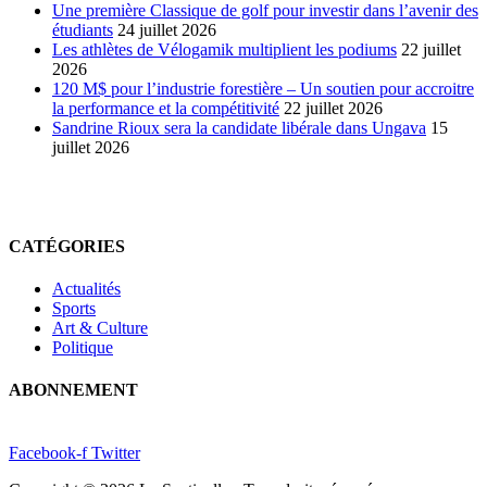
Une première Classique de golf pour investir dans l’avenir des
étudiants
24 juillet 2026
Les athlètes de Vélogamik multiplient les podiums
22 juillet
2026
120 M$ pour l’industrie forestière – Un soutien pour accroitre
la performance et la compétitivité
22 juillet 2026
Sandrine Rioux sera la candidate libérale dans Ungava
15
juillet 2026
CATÉGORIES
Actualités
Sports
Art & Culture
Politique
ABONNEMENT
Facebook-f
Twitter