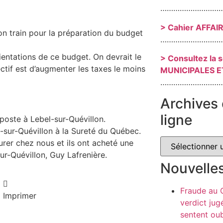
………………………
> Cahier AFFAI
on train pour la préparation du budget
………………………
rientations de ce budget. On devrait le
> Consultez la 
tif est d’augmenter les taxes le moins
MUNICIPALES E
………………………
Archives 
ligne
poste à Lebel-sur-Quévillon.
l-sur-Quévillon à la Sureté du Québec.
er chez nous et ils ont acheté une
ur-Quévillon, Guy Lafrenière.
Nouvelle
Fraude au
Imprimer
verdict jug
sentent oub