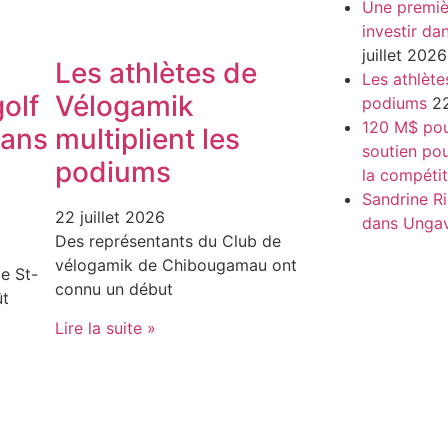
Une premiè
investir da
juillet 2026
Les athlètes de
Les athlète
olf
Vélogamik
podiums
22
120 M$ pour
dans
multiplient les
soutien pou
podiums
la compétit
Sandrine Ri
22 juillet 2026
dans Unga
Des représentants du Club de
vélogamik de Chibougamau ont
e St-
connu un début
ût
Lire la suite »