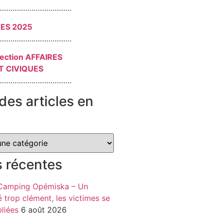
………………………………
RES 2025
………………………………
section AFFAIRES
T CIVIQUES
………………………………
des articles en
s récentes
 Camping Opémiska – Un
é trop clément, les victimes se
liées
6 août 2026