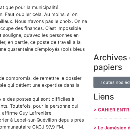
atique pour la municipalité.
. Faut oublier cela. Au moins, si on
eilleux. Nous n’avons pas le choix. On ne
occupe des finances. C’est impossible
rat souligne, qu’avec les personnes en
ler, en partie, ce poste de travail à la
une quarantaine d’employés (cols bleus
Archives 
papiers
de compromis, de remettre le dossier
Toutes nos éd
sée qui détient une expertise dans la
Liens
y a des postes qui sont difficiles à
ts. Toutefois, pour la personne qui
> CAHIER ENT
, affirme Guy Lafrenière.
………………………
rier à Lebel-sur-Quévillon depuis près
 communautaire CKCJ 97,9 FM.
> Le Jamésien 