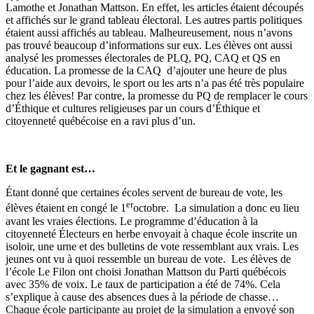
Lamothe et Jonathan Mattson. En effet, les articles étaient découpés
et affichés sur le grand tableau électoral. Les autres partis politiques
étaient aussi affichés au tableau. Malheureusement, nous n’avons
pas trouvé beaucoup d’informations sur eux. Les élèves ont aussi
analysé les promesses électorales de PLQ, PQ, CAQ et QS en
éducation. La promesse de la CAQ d’ajouter une heure de plus
pour l’aide aux devoirs, le sport ou les arts n’a pas été très populaire
chez les élèves! Par contre, la promesse du PQ de remplacer le cours
d’Éthique et cultures religieuses par un cours d’Éthique et
citoyenneté québécoise en a ravi plus d’un.
Et le gagnant est…
Étant donné que certaines écoles servent de bureau de vote, les
er
élèves étaient en congé le 1
octobre. La simulation a donc eu lieu
avant les vraies élections. Le programme d’éducation à la
citoyenneté Électeurs en herbe envoyait à chaque école inscrite un
isoloir, une urne et des bulletins de vote ressemblant aux vrais. Les
jeunes ont vu à quoi ressemble un bureau de vote. Les élèves de
l’école Le Filon ont choisi Jonathan Mattson du Parti québécois
avec 35% de voix. Le taux de participation a été de 74%. Cela
s’explique à cause des absences dues à la période de chasse…
Chaque école participante au projet de la simulation a envoyé son