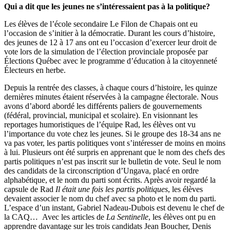
Qui a dit que les jeunes ne s’intéressaient pas à la politique?
Les élèves de l’école secondaire Le Filon de Chapais ont eu
l’occasion de s’initier à la démocratie. Durant les cours d’histoire,
des jeunes de 12 à 17 ans ont eu l’occasion d’exercer leur droit de
vote lors de la simulation de l’élection provinciale proposée par
Élections Québec avec le programme d’éducation à la citoyenneté
Électeurs en herbe.
Depuis la rentrée des classes, à chaque cours d’histoire, les quinze
dernières minutes étaient réservées à la campagne électorale. Nous
avons d’abord abordé les différents paliers de gouvernements
(fédéral, provincial, municipal et scolaire). En visionnant les
reportages humoristiques de l’équipe Rad, les élèves ont vu
l’importance du vote chez les jeunes. Si le groupe des 18-34 ans ne
va pas voter, les partis politiques vont s’intéresser de moins en moins
à lui. Plusieurs ont été surpris en apprenant que le nom des chefs des
partis politiques n’est pas inscrit sur le bulletin de vote. Seul le nom
des candidats de la circonscription d’Ungava, placé en ordre
alphabétique, et le nom du parti sont écrits. Après avoir regardé la
capsule de Rad
Il était une fois les partis politiques
, les élèves
devaient associer le nom du chef avec sa photo et le nom du parti.
L’espace d’un instant, Gabriel Nadeau-Dubois est devenu le chef de
la CAQ… Avec les articles de
La Sentinelle
, les élèves ont pu en
apprendre davantage sur les trois candidats Jean Boucher, Denis