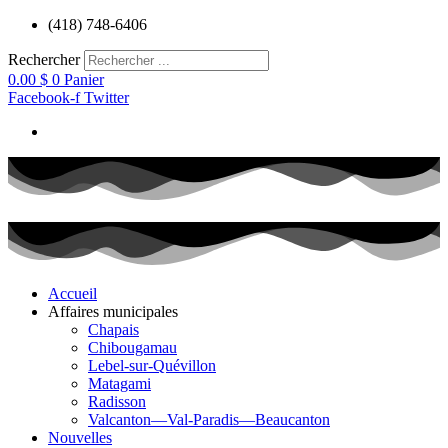
Aller
(418) 748-6406
au
contenu
Rechercher
0.00
$
0
Panier
Facebook-f
Twitter
Accueil
Affaires municipales
Chapais
Chibougamau
Lebel-sur-Quévillon
Matagami
Radisson
Valcanton—Val-Paradis—Beaucanton
Nouvelles