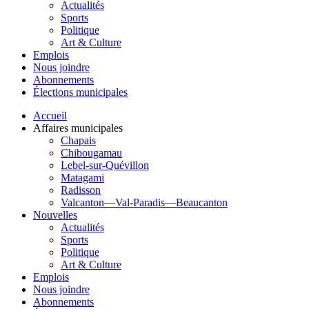
Actualités
Sports
Politique
Art & Culture
Emplois
Nous joindre
Abonnements
Élections municipales
Accueil
Affaires municipales
Chapais
Chibougamau
Lebel-sur-Quévillon
Matagami
Radisson
Valcanton—Val-Paradis—Beaucanton
Nouvelles
Actualités
Sports
Politique
Art & Culture
Emplois
Nous joindre
Abonnements