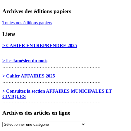
Archives des éditions papiers
Toutes nos éditions papiers
Liens
> CAHIER ENTREPRENDRE 2025
………………………………………………………
> Le Jamésien du mois
………………………………………………………
> Cahier AFFAIRES 2025
………………………………………………………
> Consultez la section AFFAIRES MUNICIPALES ET
CIVIQUES
………………………………………………………
Archives des articles en ligne
Archives
des