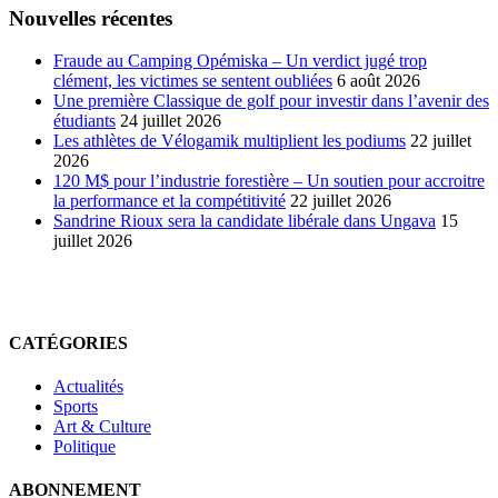
articles
Nouvelles récentes
en
ligne
Fraude au Camping Opémiska – Un verdict jugé trop
clément, les victimes se sentent oubliées
6 août 2026
Une première Classique de golf pour investir dans l’avenir des
étudiants
24 juillet 2026
Les athlètes de Vélogamik multiplient les podiums
22 juillet
2026
120 M$ pour l’industrie forestière – Un soutien pour accroitre
la performance et la compétitivité
22 juillet 2026
Sandrine Rioux sera la candidate libérale dans Ungava
15
juillet 2026
CATÉGORIES
Actualités
Sports
Art & Culture
Politique
ABONNEMENT