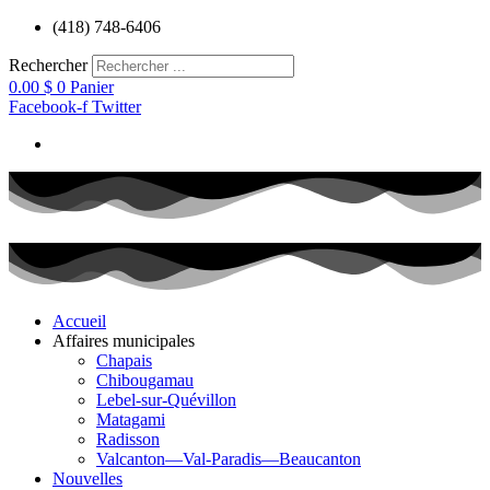
Aller
(418) 748-6406
au
contenu
Rechercher
0.00
$
0
Panier
Facebook-f
Twitter
Accueil
Affaires municipales
Chapais
Chibougamau
Lebel-sur-Quévillon
Matagami
Radisson
Valcanton—Val-Paradis—Beaucanton
Nouvelles