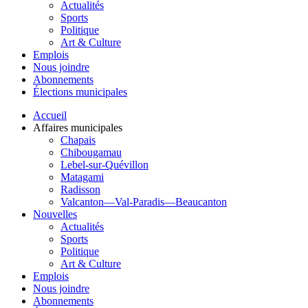
Actualités
Sports
Politique
Art & Culture
Emplois
Nous joindre
Abonnements
Élections municipales
Accueil
Affaires municipales
Chapais
Chibougamau
Lebel-sur-Quévillon
Matagami
Radisson
Valcanton—Val-Paradis—Beaucanton
Nouvelles
Actualités
Sports
Politique
Art & Culture
Emplois
Nous joindre
Abonnements