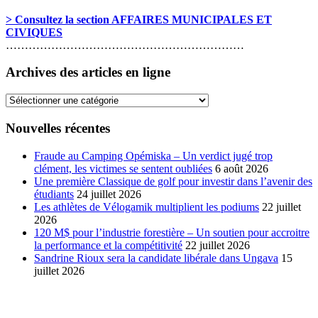
> Consultez la section AFFAIRES MUNICIPALES ET
CIVIQUES
………………………………………………………
Archives des articles en ligne
Archives
des
articles
Nouvelles récentes
en
ligne
Fraude au Camping Opémiska – Un verdict jugé trop
clément, les victimes se sentent oubliées
6 août 2026
Une première Classique de golf pour investir dans l’avenir des
étudiants
24 juillet 2026
Les athlètes de Vélogamik multiplient les podiums
22 juillet
2026
120 M$ pour l’industrie forestière – Un soutien pour accroitre
la performance et la compétitivité
22 juillet 2026
Sandrine Rioux sera la candidate libérale dans Ungava
15
juillet 2026