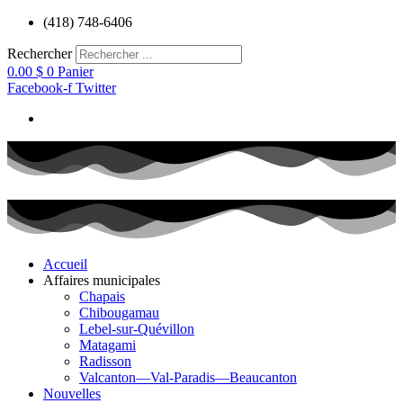
Aller
(418) 748-6406
au
contenu
Rechercher
0.00
$
0
Panier
Facebook-f
Twitter
Accueil
Affaires municipales
Chapais
Chibougamau
Lebel-sur-Quévillon
Matagami
Radisson
Valcanton—Val-Paradis—Beaucanton
Nouvelles