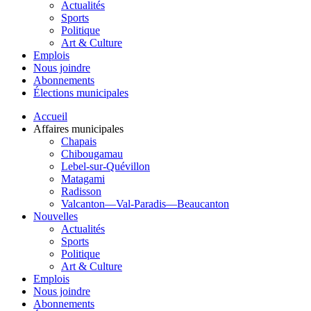
Actualités
Sports
Politique
Art & Culture
Emplois
Nous joindre
Abonnements
Élections municipales
Accueil
Affaires municipales
Chapais
Chibougamau
Lebel-sur-Quévillon
Matagami
Radisson
Valcanton—Val-Paradis—Beaucanton
Nouvelles
Actualités
Sports
Politique
Art & Culture
Emplois
Nous joindre
Abonnements