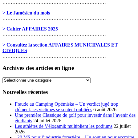
………………………………………………………
> Le Jamésien du mois
………………………………………………………
> Cahier AFFAIRES 2025
………………………………………………………
> Consultez la section AFFAIRES MUNICIPALES ET
CIVIQUES
………………………………………………………
Archives des articles en ligne
Archives
des
articles
Nouvelles récentes
en
ligne
Fraude au Camping Opémiska – Un verdict jugé trop
clément, les victimes se sentent oubliées
6 août 2026
Une première Classique de golf pour investir dans l’avenir des
étudiants
24 juillet 2026
Les athlètes de Vélogamik multiplient les podiums
22 juillet
2026
120 M$ pour l’industrie forestière – Un soutien pour accroitre