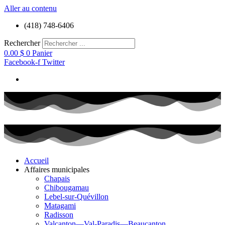
Aller au contenu
(418) 748-6406
Rechercher
0.00
$
0
Panier
Facebook-f
Twitter
Accueil
Affaires municipales
Chapais
Chibougamau
Lebel-sur-Quévillon
Matagami
Radisson
Valcanton—Val-Paradis—Beaucanton