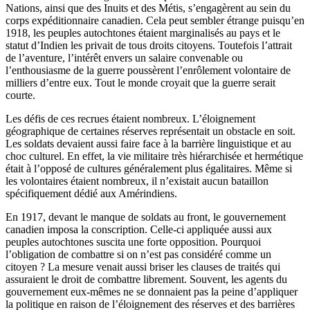
Nations, ainsi que des Inuits et des Métis, s’engagèrent au sein du
corps expéditionnaire canadien. Cela peut sembler étrange puisqu’en
1918, les peuples autochtones étaient marginalisés au pays et le
statut d’Indien les privait de tous droits citoyens. Toutefois l’attrait
de l’aventure, l’intérêt envers un salaire convenable ou
l’enthousiasme de la guerre poussèrent l’enrôlement volontaire de
milliers d’entre eux. Tout le monde croyait que la guerre serait
courte.
Les défis de ces recrues étaient nombreux. L’éloignement
géographique de certaines réserves représentait un obstacle en soit.
Les soldats devaient aussi faire face à la barrière linguistique et au
choc culturel. En effet, la vie militaire très hiérarchisée et hermétique
était à l’opposé de cultures généralement plus égalitaires. Même si
les volontaires étaient nombreux, il n’existait aucun bataillon
spécifiquement dédié aux Amérindiens.
En 1917, devant le manque de soldats au front, le gouvernement
canadien imposa la conscription. Celle-ci appliquée aussi aux
peuples autochtones suscita une forte opposition. Pourquoi
l’obligation de combattre si on n’est pas considéré comme un
citoyen ? La mesure venait aussi briser les clauses de traités qui
assuraient le droit de combattre librement. Souvent, les agents du
gouvernement eux-mêmes ne se donnaient pas la peine d’appliquer
la politique en raison de l’éloignement des réserves et des barrières