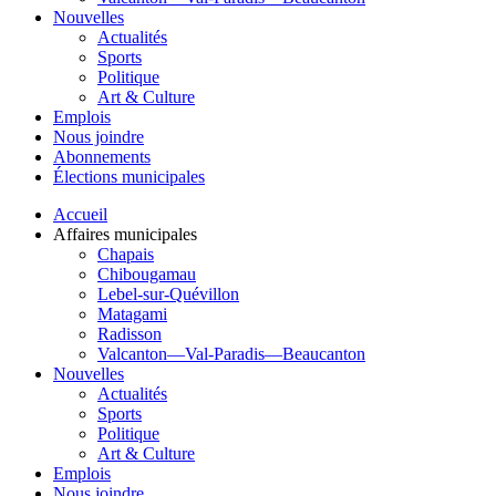
Nouvelles
Actualités
Sports
Politique
Art & Culture
Emplois
Nous joindre
Abonnements
Élections municipales
Accueil
Affaires municipales
Chapais
Chibougamau
Lebel-sur-Quévillon
Matagami
Radisson
Valcanton—Val-Paradis—Beaucanton
Nouvelles
Actualités
Sports
Politique
Art & Culture
Emplois
Nous joindre