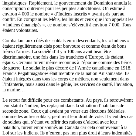
linguistiques. Rapidement, le gouvernement du Dominion annula la
conscription outremer pour les peuples autochtones. On estime à
environ 4 000 le nombre « d’Indiens inscrits » ayant pris part au
conflit. En comptant les Métis, les Inuits et ceux que l’on appelait les
« Indiens émancipés », ce nombre s’élèverait à environ 7 000. Tous
étaient volontaires.
Combattant aux côtés des soldats euro descendants, les « Indiens »
étaient régulièrement cités pour bravoure et comme étant de bons
frères d’armes. La société d’il y a 100 ans avait beau être
discriminatoire, une fois dans les tranchées d’Europe, ils étaient
égaux. Certains furent même reconnus à l’époque comme des héros
de guerre. Le soldat le plus décoré de l’Armée canadienne en 1918,
Francis Pegahmagabow était membre de la nation Anishinaabe. Ils
étaient intégrés dans tous les corps de métiers, non seulement dans
l’infanterie, mais aussi dans le génie, les services de santé, l’aviation,
la marine…
Le retour fut difficile pour ces combattants. Au pays, ils retrouvèrent
leur statut d’Indien, les replaçant dans la situation d’habitants de
seconde zone. Ceux qui avaient pu voter aux élections fédérales,
comme les autres soldats, perdirent leur droit de vote. Il y eut des cas
de soldats qui, s’étant vu offrir des rations d’alcool avec leur
bataillon, furent emprisonnés au Canada car cela contrevenait à la
Loi sur les Indiens. Ils n’eurent pas non plus droit à leurs indemnités