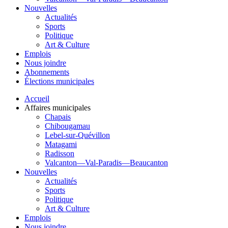
Nouvelles
Actualités
Sports
Politique
Art & Culture
Emplois
Nous joindre
Abonnements
Élections municipales
Accueil
Affaires municipales
Chapais
Chibougamau
Lebel-sur-Quévillon
Matagami
Radisson
Valcanton—Val-Paradis—Beaucanton
Nouvelles
Actualités
Sports
Politique
Art & Culture
Emplois
Nous joindre