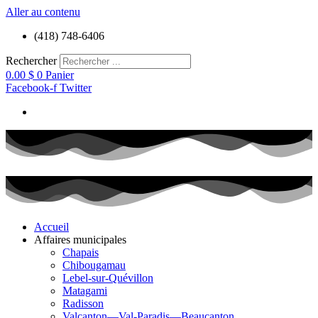
Aller au contenu
(418) 748-6406
Rechercher
0.00
$
0
Panier
Facebook-f
Twitter
Accueil
Affaires municipales
Chapais
Chibougamau
Lebel-sur-Quévillon
Matagami
Radisson
Valcanton—Val-Paradis—Beaucanton