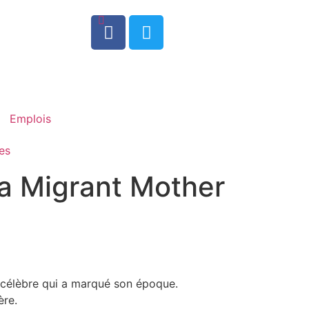
0
Emplois
es
 la Migrant Mother
e célèbre qui a marqué son époque.
ère.