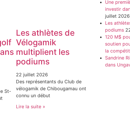
Une premiè
investir da
juillet 2026
Les athlète
podiums
22
Les athlètes de
120 M$ pour
olf
Vélogamik
soutien pou
dans
multiplient les
la compétit
Sandrine Ri
podiums
dans Unga
22 juillet 2026
Des représentants du Club de
vélogamik de Chibougamau ont
e St-
connu un début
ût
Lire la suite »