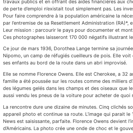
travaux publics et en offrant des aides financières aux c
de perte d’emploi n’existait tout simplement pas. Les inv
Pour faire comprendre à la population américaine la néce
par l’entremise de sa Resettlement Administration (RA)*,
Leur mission : parcourir le pays pour documenter et mont
Ces photographes laisseront 170 000 négatifs illustrant le
Ce jour de mars 1936, Dorothea Lange termine sa journée 
Nipomo, un camp de réfugiés cueilleurs de pois. Elle voi
ses enfants au bord de la route dans un abri improvisé.
Elle se nomme Florence Owens. Elle est Cherokee, a 32 an
famille a été poussée sur les routes comme des milliers d’a
des légumes gelés dans les champs et des oiseaux que les 
aussi vendu les pneus de la voiture pour acheter de quoi
La rencontre dure une dizaine de minutes. Cinq clichés s
appareil photo et continue sa route. L’image qui parait le
News est saisissante, parfaite. Florence Owens devient l’i
d’Américains. La photo crée une onde de choc et le gouv