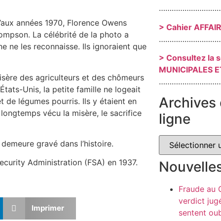
………………………
u’aux années 1970, Florence Owens
> Cahier AFFAI
ompson. La célébrité de la photo a
………………………
e ne les reconnaisse. Ils ignoraient que
> Consultez la 
MUNICIPALES E
 misère des agriculteurs et des chômeurs
………………………
 États-Unis, la petite famille ne logeait
Archives 
 de légumes pourris. Ils y étaient en
 longtemps vécu la misère, le sacrifice
ligne
demeure gravé dans l’histoire.
curity Administration (FSA) en 1937.
Nouvelle
Fraude au
verdict jug
Imprimer
sentent oub