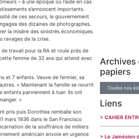
hômeurs – à une époque où l’aide en cas
estissements s’annoncent importants.
ssité de ces secours, le gouvernement
 engagea des dizaines de photographes.
rer la misère des sinistrés économiques.
s ravages de la crise.
de travail pour la RA et roule près de
t cette femme de 32 ans qui attend avec
Archives 
papiers
s et 7 enfants. Veuve de fermier, sa
utres. « Maintenant la famille se nourrit
Toutes nos éd
enfants parviennent à tuer. Ils ont
 manger. »
Liens
ont pris puis Dorothea remballe son
> CAHIER ENT
 11 mars 1936 dans le San Francisco
………………………
ncarnation de la souffrance de milliers
ernement américain envoie en urgence
> Le Jamésien 