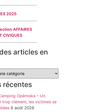
………………………………
RES 2025
………………………………
section AFFAIRES
T CIVIQUES
………………………………
des articles en
s récentes
 Camping Opémiska – Un
é trop clément, les victimes se
liées
6 août 2026