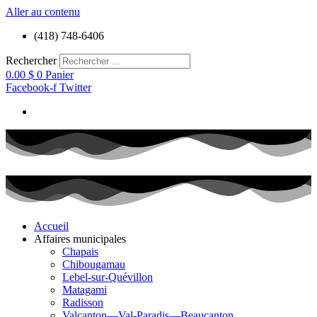
Aller au contenu
(418) 748-6406
Rechercher
0.00
$
0
Panier
Facebook-f
Twitter
Accueil
Affaires municipales
Chapais
Chibougamau
Lebel-sur-Quévillon
Matagami
Radisson
Valcanton—Val-Paradis—Beaucanton