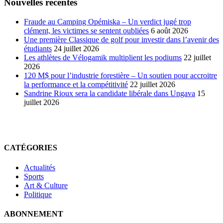
Nouvelles récentes
Fraude au Camping Opémiska – Un verdict jugé trop
clément, les victimes se sentent oubliées
6 août 2026
Une première Classique de golf pour investir dans l’avenir des
étudiants
24 juillet 2026
Les athlètes de Vélogamik multiplient les podiums
22 juillet
2026
120 M$ pour l’industrie forestière – Un soutien pour accroitre
la performance et la compétitivité
22 juillet 2026
Sandrine Rioux sera la candidate libérale dans Ungava
15
juillet 2026
CATÉGORIES
Actualités
Sports
Art & Culture
Politique
ABONNEMENT