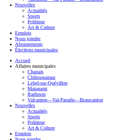
Nouvelles
Actualités
Sports
Politique
Art & Culture
Emplois
Nous joindre
Abonnements
Élections municipales
Accueil
Affaires municipales
Chapais
Chibougamau
Lebel-sur-Quévillon
Matagami
Radisson
Valcanton—Val-Paradis—Beaucanton
Nouvelles
Actualités
Sports
Politique
Art & Culture
Emplois
Nous joindre