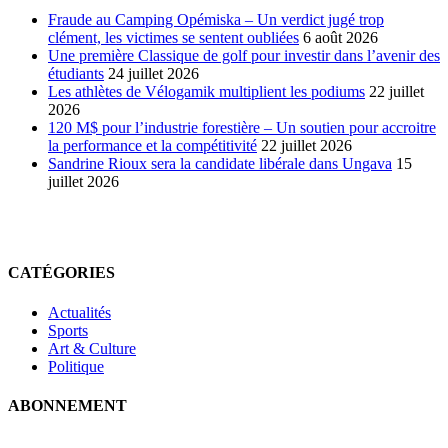
ligne
Fraude au Camping Opémiska – Un verdict jugé trop
clément, les victimes se sentent oubliées
6 août 2026
Une première Classique de golf pour investir dans l’avenir des
étudiants
24 juillet 2026
Les athlètes de Vélogamik multiplient les podiums
22 juillet
2026
120 M$ pour l’industrie forestière – Un soutien pour accroitre
la performance et la compétitivité
22 juillet 2026
Sandrine Rioux sera la candidate libérale dans Ungava
15
juillet 2026
CATÉGORIES
Actualités
Sports
Art & Culture
Politique
ABONNEMENT