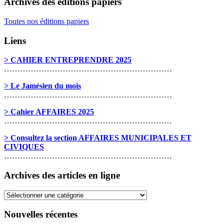
Archives des éditions papiers
Toutes nos éditions papiers
Liens
> CAHIER ENTREPRENDRE 2025
………………………………………………………
> Le Jamésien du mois
………………………………………………………
> Cahier AFFAIRES 2025
………………………………………………………
> Consultez la section AFFAIRES MUNICIPALES ET
CIVIQUES
………………………………………………………
Archives des articles en ligne
Archives
des
articles
Nouvelles récentes
en