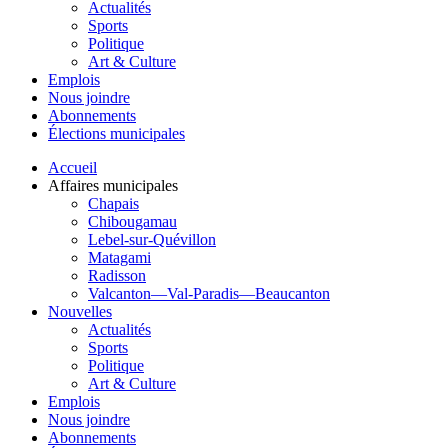
Actualités
Sports
Politique
Art & Culture
Emplois
Nous joindre
Abonnements
Élections municipales
Accueil
Affaires municipales
Chapais
Chibougamau
Lebel-sur-Quévillon
Matagami
Radisson
Valcanton—Val-Paradis—Beaucanton
Nouvelles
Actualités
Sports
Politique
Art & Culture
Emplois
Nous joindre
Abonnements