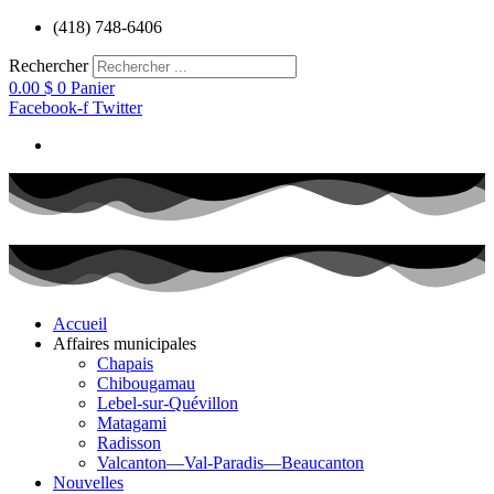
Aller
(418) 748-6406
au
contenu
Rechercher
0.00
$
0
Panier
Facebook-f
Twitter
Accueil
Affaires municipales
Chapais
Chibougamau
Lebel-sur-Quévillon
Matagami
Radisson
Valcanton—Val-Paradis—Beaucanton
Nouvelles