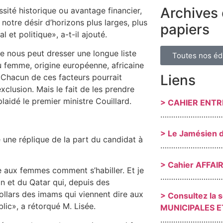
Archives 
ssité historique ou avantage financier,
otre désir d’horizons plus larges, plus
papiers
et politique», a-t-il ajouté.
 nous peut dresser une longue liste
Toutes nos éd
 femme, origine européenne, africaine
Liens
. Chacun de ces facteurs pourrait
xclusion. Mais le fait de les prendre
plaidé le premier ministre Couillard.
> CAHIER ENT
………………………
> Le Jamésien 
é une réplique de la part du candidat à
………………………
> Cahier AFFAI
 aux femmes comment s’habiller. Et je
………………………
an et du Qatar qui, depuis des
ollars des imams qui viennent dire aux
> Consultez la 
lic», a rétorqué M. Lisée.
MUNICIPALES E
………………………