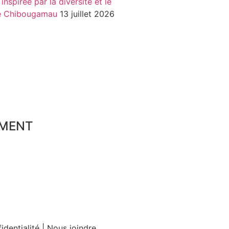
nspirée par la diversité et le
de Chibougamau
13 juillet 2026
MENT
identialité
|
Nous joindre