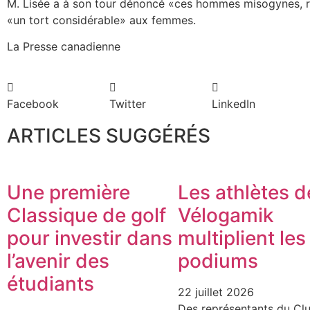
M. Lisée a à son tour dénoncé «ces hommes misogynes, ré
«un tort considérable» aux femmes.
La Presse canadienne
Facebook
Twitter
LinkedIn
ARTICLES SUGGÉRÉS
Une première
Les athlètes d
Classique de golf
Vélogamik
pour investir dans
multiplient les
l’avenir des
podiums
étudiants
22 juillet 2026
Des représentants du Cl