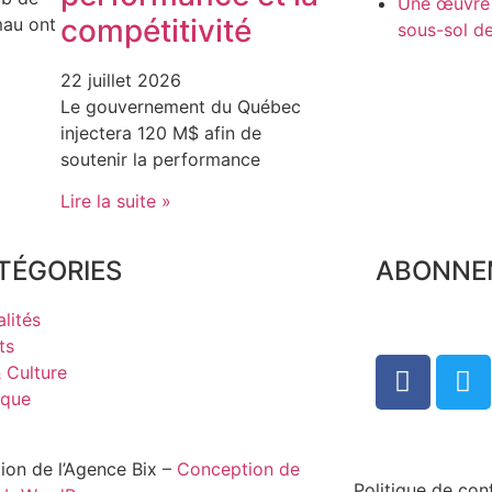
Une œuvre i
compétitivité
au ont
sous-sol 
22 juillet 2026
Le gouvernement du Québec
injectera 120 M$ afin de
soutenir la performance
Lire la suite »
TÉGORIES
ABONNE
lités
ts
& Culture
ique
tion de l’Agence Bix –
Conception de
Politique de conf