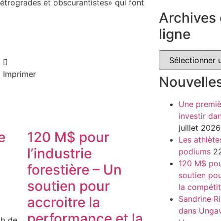
trogrades et obscurantistes» qui font
Archives 
ligne
Imprimer
Nouvelle
Une premiè
investir da
juillet 2026
e
120 M$ pour
Les athlète
l’industrie
podiums
22
120 M$ pour
forestière – Un
soutien pou
soutien pour
la compétit
Sandrine Ri
accroitre la
dans Unga
performance et la
ub de