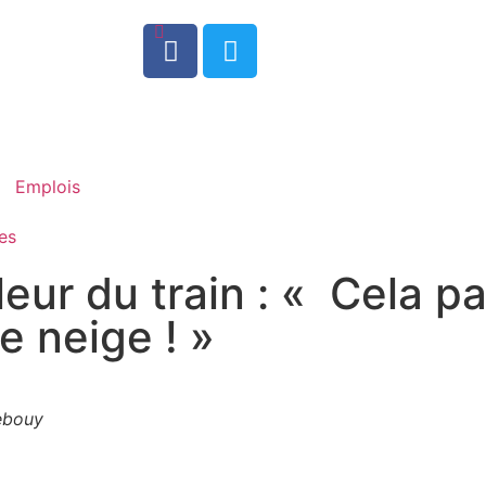
0
Emplois
es
eur du train : « Cela p
e neige ! »
ebouy