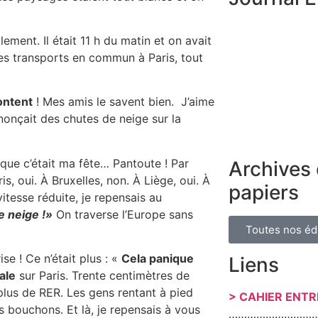
ement. Il était 11 h du matin et on avait
es transports en commun à Paris, tout
content
! Mes amis le savent bien. J’aime
nnonçait des chutes de neige sur la
, que c’était ma fête… Pantoute ! Par
Archives 
s, oui. À Bruxelles, non. À Liège, oui. À
papiers
tesse réduite, je repensais au
e neige !»
On traverse l’Europe sans
Toutes nos éd
se ! Ce n’était plus : «
Cela panique
Liens
ale
sur Paris. Trente centimètres de
 plus de RER. Les gens rentant à pied
> CAHIER ENT
es bouchons. Et là, je repensais à vous
………………………