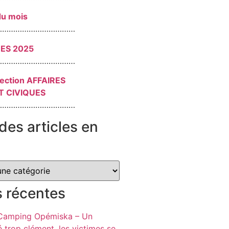
du mois
………………………………
RES 2025
………………………………
section AFFAIRES
T CIVIQUES
………………………………
des articles en
s récentes
 Camping Opémiska – Un
é trop clément, les victimes se