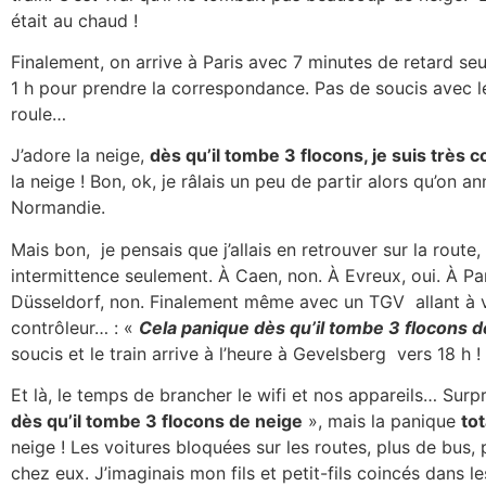
était au chaud !
Finalement, on arrive à Paris avec 7 minutes de retard seul
1 h pour prendre la correspondance. Pas de soucis avec l
roule…
J’adore la neige,
dès qu’il tombe 3 flocons, je suis très 
la neige ! Bon, ok, je râlais un peu de partir alors qu’on a
Normandie.
Mais bon, je pensais que j’allais en retrouver sur la route
intermittence seulement. À Caen, non. À Evreux, oui. À Pari
Düsseldorf, non. Finalement même avec un TGV allant à vi
contrôleur… : «
Cela panique dès qu’il tombe 3 flocons d
soucis et le train arrive à l’heure à Gevelsberg vers 18 h !
Et là, le temps de brancher le wifi et nos appareils… Surpri
dès qu’il tombe 3 flocons de neige
», mais la panique
tot
neige ! Les voitures bloquées sur les routes, plus de bus,
chez eux. J’imaginais mon fils et petit-fils coincés dans l