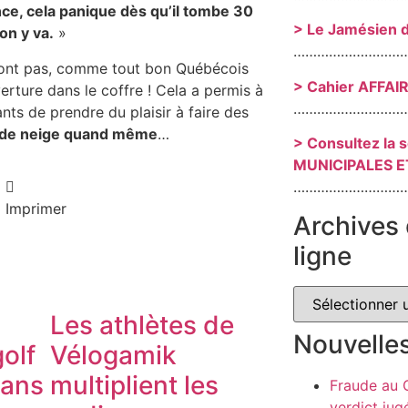
nce, cela panique dès qu’il tombe 30
> Le Jamésien 
on y va.
»
………………………
n’ont pas, comme tout bon Québécois
> Cahier AFFAI
rture dans le coffre ! Cela a permis à
………………………
ts de prendre du plaisir à faire des
ns de neige quand même
…
> Consultez la 
MUNICIPALES E
………………………
Imprimer
Archives 
ligne
Les athlètes de
Nouvelle
olf
Vélogamik
dans
multiplient les
Fraude au
verdict jug