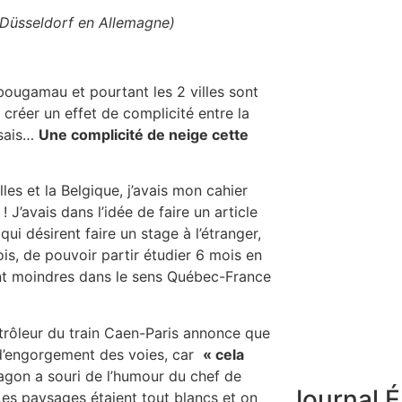
et Düsseldorf en Allemagne)
ibougamau et pourtant les 2 villes sont
t créer un effet de complicité entre la
 sais…
Une complicité de neige cette
les et la Belgique, j’avais mon cahier
J’avais dans l’idée de faire un article
qui désirent faire un stage à l’étranger,
s, de pouvoir partir étudier 6 mois en
sont moindres dans le sens Québec-France
trôleur du train Caen-Paris annonce que
c, d’engorgement des voies, car
« cela
agon a souri de l’humour du chef de
Journal É
 Les paysages étaient tout blancs et on