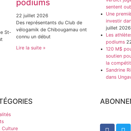
podiums
sentent oub
Une premiè
22 juillet 2026
investir da
Des représentants du Club de
juillet 2026
vélogamik de Chibougamau ont
e St-
Les athlète
connu un début
ût
podiums
22
Lire la suite »
120 M$ pour
soutien pou
la compétit
Sandrine Ri
dans Unga
TÉGORIES
ABONNE
lités
ts
& Culture