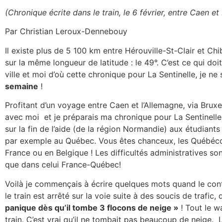
(Chronique écrite dans le train, le 6 février, entre Caen 
Par Christian Leroux-Dennebouy
Il existe plus de 5 100 km entre Hérouville-St-Clair et Ch
sur la même longueur de latitude : le 49°. C’est ce qui doi
ville et moi d’où cette chronique pour La Sentinelle, je ne
semaine
!
Profitant d’un voyage entre Caen et l’Allemagne, via Bruxel
avec moi et je préparais ma chronique pour La Sentinelle ! 
sur la fin de l’aide (de la région Normandie) aux étudiants 
par exemple au Québec. Vous êtes chanceux, les Québécoi
France ou en Belgique ! Les difficultés administratives 
que dans celui France-Québec!
Voilà je commençais à écrire quelques mots quand le con
le train est arrêté sur la voie suite à des soucis de trafi
panique dès qu’il tombe 3 flocons de neige »
! Tout le w
train. C’est vrai qu’il ne tombait pas beaucoup de neige.