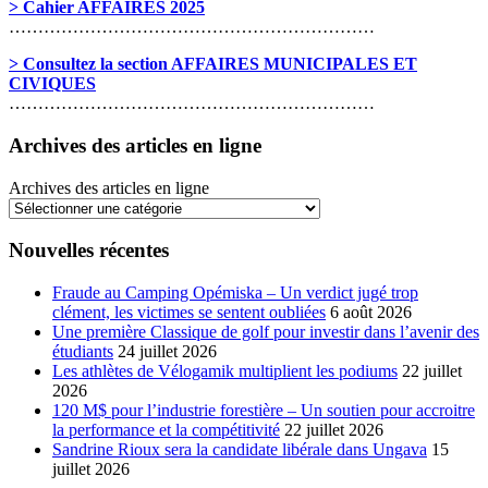
> Cahier AFFAIRES 2025
………………………………………………………
> Consultez la section AFFAIRES MUNICIPALES ET
CIVIQUES
………………………………………………………
Archives des articles en ligne
Archives des articles en ligne
Nouvelles récentes
Fraude au Camping Opémiska – Un verdict jugé trop
clément, les victimes se sentent oubliées
6 août 2026
Une première Classique de golf pour investir dans l’avenir des
étudiants
24 juillet 2026
Les athlètes de Vélogamik multiplient les podiums
22 juillet
2026
120 M$ pour l’industrie forestière – Un soutien pour accroitre
la performance et la compétitivité
22 juillet 2026
Sandrine Rioux sera la candidate libérale dans Ungava
15
juillet 2026