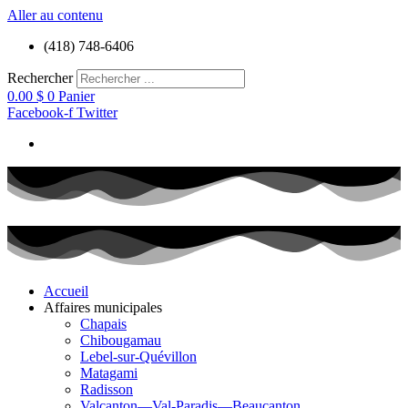
Aller au contenu
(418) 748-6406
Rechercher
0.00
$
0
Panier
Facebook-f
Twitter
Accueil
Affaires municipales
Chapais
Chibougamau
Lebel-sur-Quévillon
Matagami
Radisson
Valcanton—Val-Paradis—Beaucanton