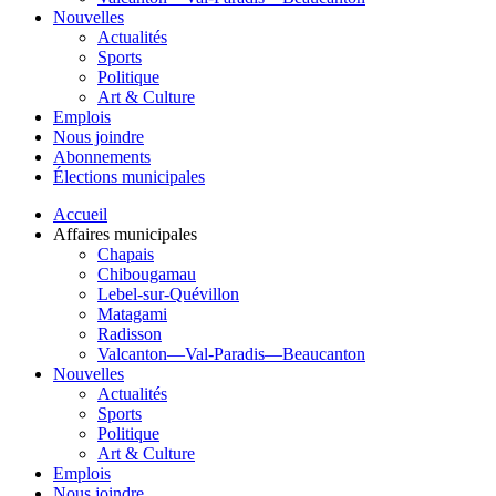
Nouvelles
Actualités
Sports
Politique
Art & Culture
Emplois
Nous joindre
Abonnements
Élections municipales
Accueil
Affaires municipales
Chapais
Chibougamau
Lebel-sur-Quévillon
Matagami
Radisson
Valcanton—Val-Paradis—Beaucanton
Nouvelles
Actualités
Sports
Politique
Art & Culture
Emplois
Nous joindre