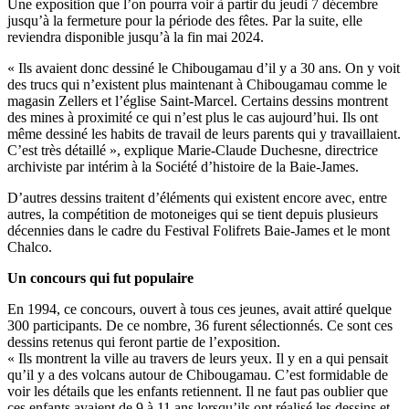
Une exposition que l’on pourra voir à partir du jeudi 7 décembre
jusqu’à la fermeture pour la période des fêtes. Par la suite, elle
reviendra disponible jusqu’à la fin mai 2024.
« Ils avaient donc dessiné le Chibougamau d’il y a 30 ans. On y voit
des trucs qui n’existent plus maintenant à Chibougamau comme le
magasin Zellers et l’église Saint-Marcel. Certains dessins montrent
des mines à proximité ce qui n’est plus le cas aujourd’hui. Ils ont
même dessiné les habits de travail de leurs parents qui y travaillaient.
C’est très détaillé », explique Marie-Claude Duchesne, directrice
archiviste par intérim à la Société d’histoire de la Baie-James.
D’autres dessins traitent d’éléments qui existent encore avec, entre
autres, la compétition de motoneiges qui se tient depuis plusieurs
décennies dans le cadre du Festival Folifrets Baie-James et le mont
Chalco.
Un concours qui fut populaire
En 1994, ce concours, ouvert à tous ces jeunes, avait attiré quelque
300 participants. De ce nombre, 36 furent sélectionnés. Ce sont ces
dessins retenus qui feront partie de l’exposition.
« Ils montrent la ville au travers de leurs yeux. Il y en a qui pensait
qu’il y a des volcans autour de Chibougamau. C’est formidable de
voir les détails que les enfants retiennent. Il ne faut pas oublier que
ces enfants avaient de 9 à 11 ans lorsqu’ils ont réalisé les dessins et,