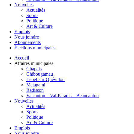
Nouvelles
Actualités
Sports
Politique
Art & Culture
Emplois
Nous joindre
Abonnements
Élections municipales
Accueil
Affaires municipales
Chapais
Chibougamau
Lebel-sur-Quévillon
Matagami
Radisson
Valcanton—Val-Paradis—Beaucanton
Nouvelles
Actualités
Sports
Politique
Art & Culture
Emplois
Nous joindre