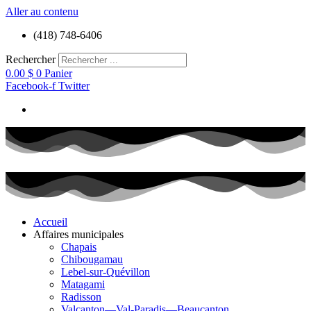
Aller au contenu
(418) 748-6406
Rechercher
0.00
$
0
Panier
Facebook-f
Twitter
Accueil
Affaires municipales
Chapais
Chibougamau
Lebel-sur-Quévillon
Matagami
Radisson
Valcanton—Val-Paradis—Beaucanton