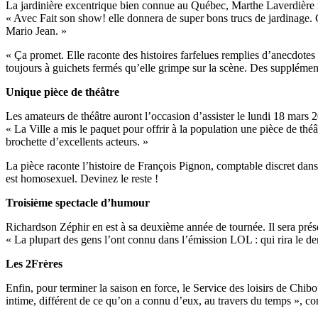
La jardinière excentrique bien connue au Québec, Marthe Laverdière r
« Avec Fait son show! elle donnera de super bons trucs de jardinage. C’
Mario Jean. »
« Ça promet. Elle raconte des histoires farfelues remplies d’anecdotes 
toujours à guichets fermés qu’elle grimpe sur la scène. Des supplément
Unique pièce de théâtre
Les amateurs de théâtre auront l’occasion d’assister le lundi 18 mars 
« La Ville a mis le paquet pour offrir à la population une pièce de thé
brochette d’excellents acteurs. »
La pièce raconte l’histoire de François Pignon, comptable discret dans 
est homosexuel. Devinez le reste !
Troisième spectacle d’humour
Richardson Zéphir en est à sa deuxième année de tournée. Il sera pré
« La plupart des gens l’ont connu dans l’émission LOL : qui rira le dern
Les 2Frères
Enfin, pour terminer la saison en force, le Service des loisirs de Ch
intime, différent de ce qu’on a connu d’eux, au travers du temps », con