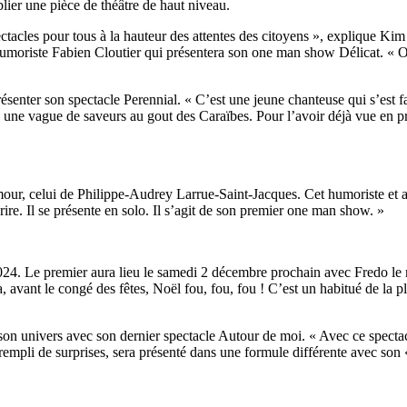
lier une pièce de théâtre de haut niveau.
pectacles pour tous à la hauteur des attentes des citoyens », explique Ki
humoriste Fabien Cloutier qui présentera son one man show Délicat. « On
nter son spectacle Perennial. « C’est une jeune chanteuse qui s’est fai
ec une vague de saveurs au gout des Caraïbes. Pour l’avoir déjà vue en p
our, celui de Philippe-Audrey Larrue-Saint-Jacques. Cet humoriste et
rire. Il se présente en solo. Il s’agit de son premier one man show. »
24. Le premier aura lieu le samedi 2 décembre prochain avec Fredo le m
a, avant le congé des fêtes, Noël fou, fou, fou ! C’est un habitué de la p
univers avec son dernier spectacle Autour de moi. « Avec ce spectacle, 
 rempli de surprises, sera présenté dans une formule différente avec so