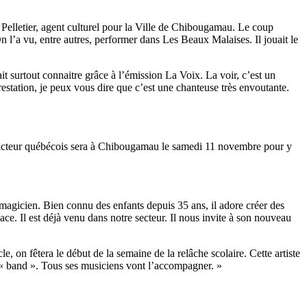
m Pelletier, agent culturel pour la Ville de Chibougamau. Le coup
 l’a vu, entre autres, performer dans Les Beaux Malaises. Il jouait le
t surtout connaitre grâce à l’émission La Voix. La voir, c’est un
restation, je peux vous dire que c’est une chanteuse très envoutante.
 acteur québécois sera à Chibougamau le samedi 11 novembre pour y
agicien. Bien connu des enfants depuis 35 ans, il adore créer des
lace. Il est déjà venu dans notre secteur. Il nous invite à son nouveau
on fêtera le début de la semaine de la relâche scolaire. Cette artiste
n « band ». Tous ses musiciens vont l’accompagner. »