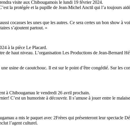
endra visite aux Chibougamois le lundi 19 février 2024.
est la protégée et la pupille de Jean-Michel Anctil qui l’a toujours aid
aussi cocasses les unes que les autres. Ce sera certes un bon show à voir.
aires s’ajoutent partout. »
2024 à la pièce Le Placard.
âtre de haut niveau. L’organisation Les Productions de Jean-Bernard Hébe
une usine de caoutchouc. Il est sur le point d’être congédié. Sur les co
sent à Chibougamau le vendredi 26 avril prochain.
ier! C’est un humoriste à découvrir. Il s’amuse à jouer entre le malaise 
ibougamau a mis le paquet avec 2Frères qui présenteront leur spectacle D
clut l’agent culturel.