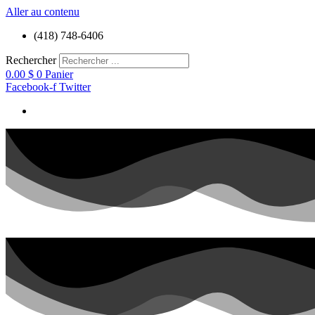
Aller au contenu
(418) 748-6406
Rechercher
0.00
$
0
Panier
Facebook-f
Twitter