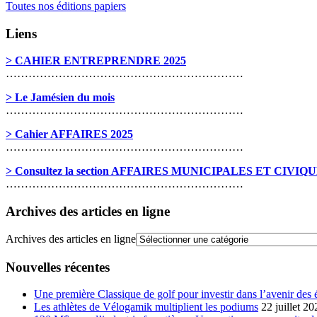
Toutes nos éditions papiers
Liens
> CAHIER ENTREPRENDRE 2025
………………………………………………………
> Le Jamésien du mois
………………………………………………………
> Cahier AFFAIRES 2025
………………………………………………………
> Consultez la section AFFAIRES MUNICIPALES ET CIVIQ
………………………………………………………
Archives des articles en ligne
Archives des articles en ligne
Nouvelles récentes
Une première Classique de golf pour investir dans l’avenir des 
Les athlètes de Vélogamik multiplient les podiums
22 juillet 20