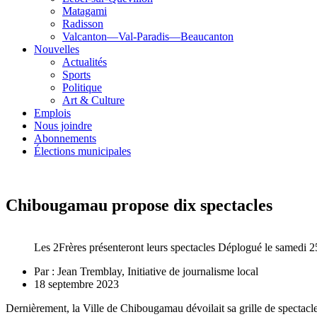
Matagami
Radisson
Valcanton—Val-Paradis—Beaucanton
Nouvelles
Actualités
Sports
Politique
Art & Culture
Emplois
Nous joindre
Abonnements
Élections municipales
Chibougamau propose dix spectacles
Les 2Frères présenteront leurs spectacles Déplogué le samedi 2
Par :
Jean Tremblay, Initiative de journalisme local
18 septembre 2023
Dernièrement, la Ville de Chibougamau dévoilait sa grille de spectac