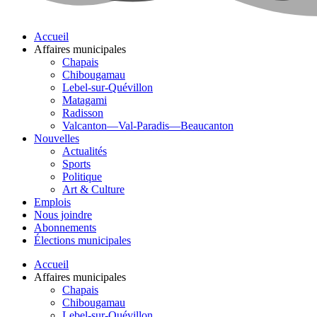
Accueil
Affaires municipales
Chapais
Chibougamau
Lebel-sur-Quévillon
Matagami
Radisson
Valcanton—Val-Paradis—Beaucanton
Nouvelles
Actualités
Sports
Politique
Art & Culture
Emplois
Nous joindre
Abonnements
Élections municipales
Accueil
Affaires municipales
Chapais
Chibougamau
Lebel-sur-Quévillon