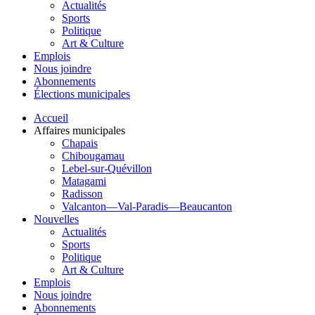
Actualités
Sports
Politique
Art & Culture
Emplois
Nous joindre
Abonnements
Élections municipales
Accueil
Affaires municipales
Chapais
Chibougamau
Lebel-sur-Quévillon
Matagami
Radisson
Valcanton—Val-Paradis—Beaucanton
Nouvelles
Actualités
Sports
Politique
Art & Culture
Emplois
Nous joindre
Abonnements