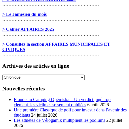
………………………………………………………
> Le Jamésien du mois
………………………………………………………
> Cahier AFFAIRES 2025
………………………………………………………
> Consultez la section AFFAIRES MUNICIPALES ET
CIVIQUES
………………………………………………………
Archives des articles en ligne
Archives
des
articles
Nouvelles récentes
en
ligne
Fraude au Camping Opémiska – Un verdict jugé trop
clément, les victimes se sentent oubliées
6 août 2026
Une première Classique de golf pour investir dans l’avenir des
étudiants
24 juillet 2026
Les athlètes de Vélogamik multiplient les podiums
22 juillet
2026