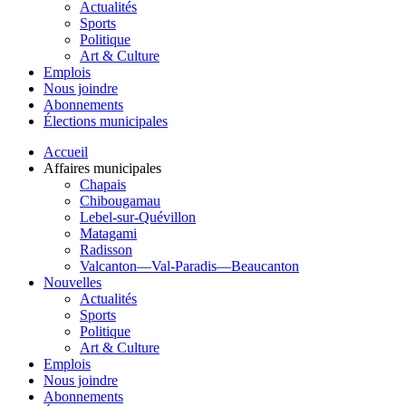
Actualités
Sports
Politique
Art & Culture
Emplois
Nous joindre
Abonnements
Élections municipales
Accueil
Affaires municipales
Chapais
Chibougamau
Lebel-sur-Quévillon
Matagami
Radisson
Valcanton—Val-Paradis—Beaucanton
Nouvelles
Actualités
Sports
Politique
Art & Culture
Emplois
Nous joindre
Abonnements