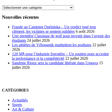
Archives
des
articles
Nouvelles récentes
en
ligne
Fraude au Camping Opémiska – Un verdict jugé trop
clément, les victimes se sentent oubliées
6 août 2026
Une première Classique de golf pour investir dans l’avenir des
étudiants
24 juillet 2026
Les athlètes de Vélogamik multiplient les podiums
22 juillet
2026
120 M$ pour l’industrie forestière – Un soutien pour accroitre
la performance et la compétitivité
22 juillet 2026
Sandrine Rioux sera la candidate libérale dans Ungava
15
juillet 2026
CATÉGORIES
Actualités
Sports
Art & Culture