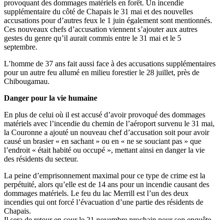
provoquant des dommages matériels en forêt. Un incendie
supplémentaire du côté de Chapais le 31 mai et des nouvelles
accusations pour d’autres feux le 1 juin également sont mentionnés.
Ces nouveaux chefs d’accusation viennent s’ajouter aux autres
gestes du genre qu’il aurait commis entre le 31 mai et le 5
septembre.
L’homme de 37 ans fait aussi face à des accusations supplémentaires
pour un autre feu allumé en milieu forestier le 28 juillet, près de
Chibougamau.
Danger pour la vie humaine
En plus de celui où il est accusé d’avoir provoqué des dommages
matériels avec l’incendie du chemin de l’aéroport survenu le 31 mai,
la Couronne a ajouté un nouveau chef d’accusation soit pour avoir
causé un brasier « en sachant » ou en « ne se souciant pas » que
l’endroit « était habité ou occupé », mettant ainsi en danger la vie
des résidents du secteur.
La peine d’emprisonnement maximal pour ce type de crime est la
perpétuité, alors qu’elle est de 14 ans pour un incendie causant des
dommages matériels. Le feu du lac Merrill est l’un des deux
incendies qui ont forcé l’évacuation d’une partie des résidents de
Chapais.
Il sera de retour en cour le 21 novembre prochain pour son enquête