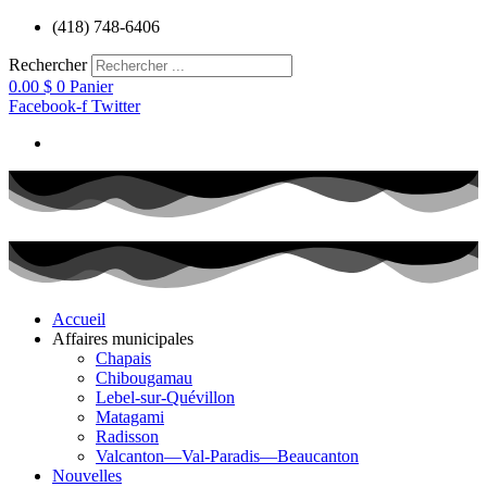
Aller
(418) 748-6406
au
contenu
Rechercher
0.00
$
0
Panier
Facebook-f
Twitter
Accueil
Affaires municipales
Chapais
Chibougamau
Lebel-sur-Quévillon
Matagami
Radisson
Valcanton—Val-Paradis—Beaucanton
Nouvelles