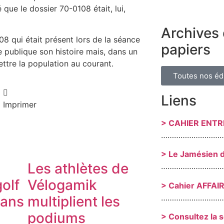
é que le dossier 70-0108 était, lui,
Archives 
08 qui était présent lors de la séance
papiers
e publique son histoire mais, dans un
ttre la population au courant.
Toutes nos éd
Liens
Imprimer
> CAHIER ENT
………………………
> Le Jamésien 
Les athlètes de
………………………
olf
Vélogamik
> Cahier AFFAI
………………………
dans
multiplient les
podiums
> Consultez la 