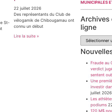
MUNICIPALES E
………………………
22 juillet 2026
Des représentants du Club de
Archives 
vélogamik de Chibougamau ont
e St-
ligne
connu un début
ût
Lire la suite »
Nouvelle
Fraude au
verdict jug
sentent oub
Une premiè
investir da
juillet 2026
Les athlète
podiums
22
120 M$ pour