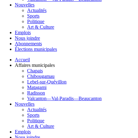
Nouvelles
Actualités
Sports
Politique
Art & Culture
Emplois
Nous joindre
Abonnements
Élections municipales
Accueil
Affaires municipales
Chapais
Chibougamau
Lebel-sur-Quévillon
Matagami
Radisson
Valcanton—Val-Paradis—Beaucanton
Nouvelles
Actualités
Sports
Politique
Art & Culture
Emplois
Nous joindre