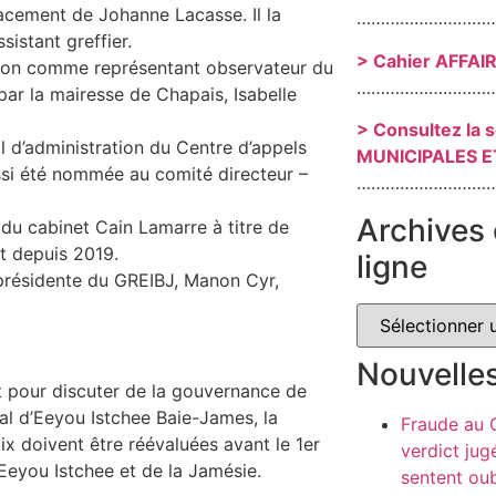
placement de Johanne Lacasse. Il la
………………………
istant greffier.
> Cahier AFFAI
ission comme représentant observateur du
………………………
ar la mairesse de Chapais, Isabelle
> Consultez la 
 d’administration du Centre d’appels
MUNICIPALES E
si été nommée au comité directeur –
………………………
Archives 
du cabinet Cain Lamarre à titre de
nt depuis 2019.
ligne
 présidente du GREIBJ, Manon Cyr,
Nouvelle
t pour discuter de la gouvernance de
nal d’Eeyou Istchee Baie-James, la
Fraude au
ix doivent être réévaluées avant le 1er
verdict jug
Eeyou Istchee et de la Jamésie.
sentent oub