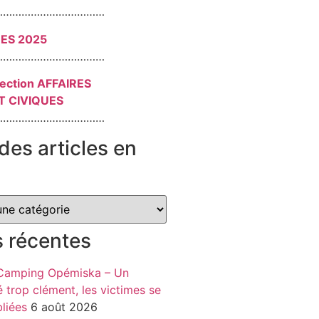
………………………………
RES 2025
………………………………
section AFFAIRES
T CIVIQUES
………………………………
des articles en
s récentes
 Camping Opémiska – Un
é trop clément, les victimes se
liées
6 août 2026