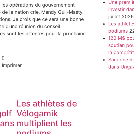
Une premiè
et les opérations du gouvernement
investir da
e de la nation crie, Mandy Gull-Masty.
juillet 2026
tions. Je crois que ce sera une bonne
Les athlète
rme d’une réunion du conseil
podiums
22
lles sont les attentes pour la prochaine
120 M$ pour
soutien pou
la compétit
Sandrine Ri
Imprimer
dans Unga
Les athlètes de
olf
Vélogamik
dans
multiplient les
podiums