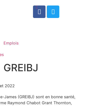
0
Emplois
es
u GREIBJ
llet 2022
ie-James (GREIBJ) sont en bonne santé,
 firme Raymond Chabot Grant Thornton,