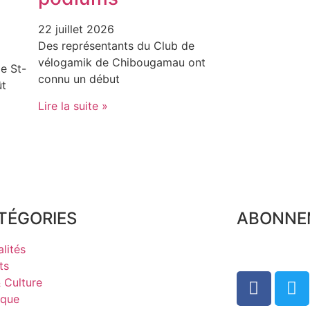
22 juillet 2026
Des représentants du Club de
vélogamik de Chibougamau ont
e St-
connu un début
ût
Lire la suite »
TÉGORIES
ABONNE
lités
ts
& Culture
ique