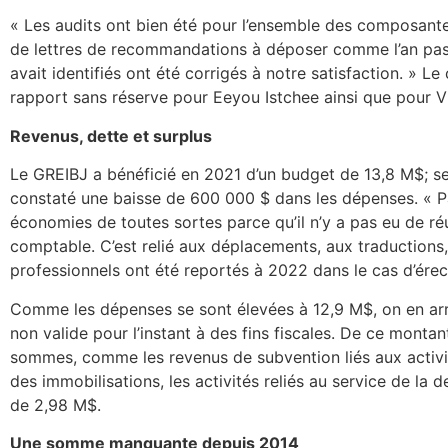
« Les audits ont bien été pour l’ensemble des composante
de lettres de recommandations à déposer comme l’an pas
avait identifiés ont été corrigés à notre satisfaction. » 
rapport sans réserve pour Eeyou Istchee ainsi que pour Vi
Revenus, dette et surplus
Le GREIBJ a bénéficié en 2021 d’un budget de 13,8 M$; se
constaté une baisse de 600 000 $ dans les dépenses. « Pa
économies de toutes sortes parce qu’il n’y a pas eu de réu
comptable. C’est relié aux déplacements, aux traductions,
professionnels ont été reportés à 2022 dans le cas d’érect
Comme les dépenses se sont élevées à 12,9 M$, on en arr
non valide pour l’instant à des fins fiscales. De ce montant
sommes, comme les revenus de subvention liés aux activit
des immobilisations, les activités reliés au service de la d
de 2,98 M$.
Une somme manquante depuis 2014