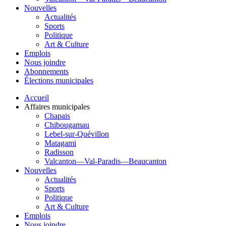
Nouvelles
Actualités
Sports
Politique
Art & Culture
Emplois
Nous joindre
Abonnements
Élections municipales
Accueil
Affaires municipales
Chapais
Chibougamau
Lebel-sur-Quévillon
Matagami
Radisson
Valcanton—Val-Paradis—Beaucanton
Nouvelles
Actualités
Sports
Politique
Art & Culture
Emplois
Nous joindre