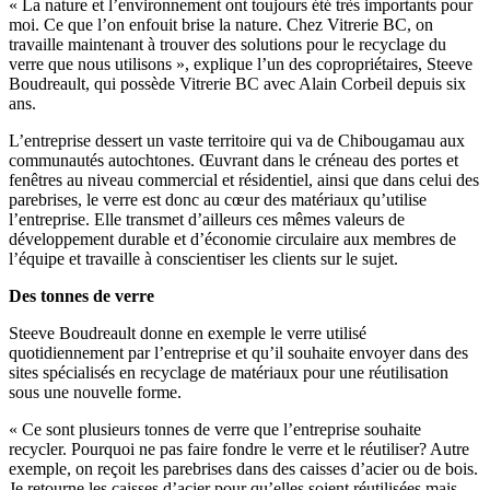
« La nature et l’environnement ont toujours été très importants pour
moi. Ce que l’on enfouit brise la nature. Chez Vitrerie BC, on
travaille maintenant à trouver des solutions pour le recyclage du
verre que nous utilisons », explique l’un des copropriétaires, Steeve
Boudreault, qui possède Vitrerie BC avec Alain Corbeil depuis six
ans.
L’entreprise dessert un vaste territoire qui va de Chibougamau aux
communautés autochtones. Œuvrant dans le créneau des portes et
fenêtres au niveau commercial et résidentiel, ainsi que dans celui des
parebrises, le verre est donc au cœur des matériaux qu’utilise
l’entreprise. Elle transmet d’ailleurs ces mêmes valeurs de
développement durable et d’économie circulaire aux membres de
l’équipe et travaille à conscientiser les clients sur le sujet.
Des tonnes de verre
Steeve Boudreault donne en exemple le verre utilisé
quotidiennement par l’entreprise et qu’il souhaite envoyer dans des
sites spécialisés en recyclage de matériaux pour une réutilisation
sous une nouvelle forme.
« Ce sont plusieurs tonnes de verre que l’entreprise souhaite
recycler. Pourquoi ne pas faire fondre le verre et le réutiliser? Autre
exemple, on reçoit les parebrises dans des caisses d’acier ou de bois.
Je retourne les caisses d’acier pour qu’elles soient réutilisées mais,