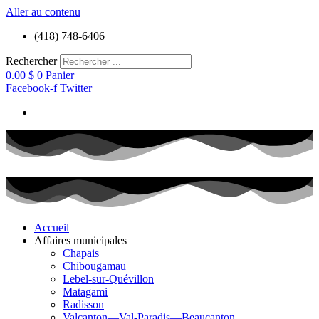
Aller au contenu
(418) 748-6406
Rechercher
0.00
$
0
Panier
Facebook-f
Twitter
Accueil
Affaires municipales
Chapais
Chibougamau
Lebel-sur-Quévillon
Matagami
Radisson
Valcanton—Val-Paradis—Beaucanton