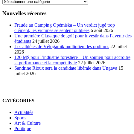
Nouvelles récentes
Fraude au Camping Opémiska – Un verdict jugé trop
clément, les victimes se sentent oubliées
6 août 2026
Une première Classique de golf pour investir dans l’avenir des
étudiants
24 juillet 2026
Les athlètes de Vélogamik multiplient les podiums
22 juillet
2026
120 M$ pour l’industrie forestière – Un soutien pour accroitre
la performance et la compétitivité
22 juillet 2026
Sandrine Rioux sera la candidate libérale dans Ungava
15
juillet 2026
CATÉGORIES
Actualités
Sports
Art & Culture
Politique