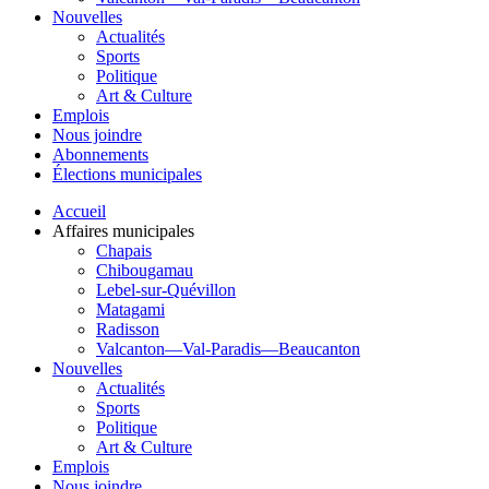
Nouvelles
Actualités
Sports
Politique
Art & Culture
Emplois
Nous joindre
Abonnements
Élections municipales
Accueil
Affaires municipales
Chapais
Chibougamau
Lebel-sur-Quévillon
Matagami
Radisson
Valcanton—Val-Paradis—Beaucanton
Nouvelles
Actualités
Sports
Politique
Art & Culture
Emplois
Nous joindre