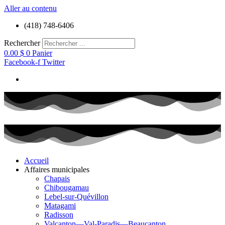
Aller au contenu
(418) 748-6406
Rechercher
0.00
$
0
Panier
Facebook-f
Twitter
Accueil
Affaires municipales
Chapais
Chibougamau
Lebel-sur-Quévillon
Matagami
Radisson
Valcanton—Val-Paradis—Beaucanton