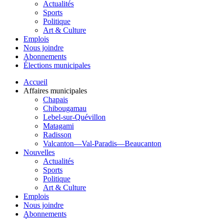
Actualités
Sports
Politique
Art & Culture
Emplois
Nous joindre
Abonnements
Élections municipales
Accueil
Affaires municipales
Chapais
Chibougamau
Lebel-sur-Quévillon
Matagami
Radisson
Valcanton—Val-Paradis—Beaucanton
Nouvelles
Actualités
Sports
Politique
Art & Culture
Emplois
Nous joindre
Abonnements