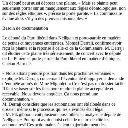
Un député peut aussi déposer une plainte. « Mais sa plainte peut
seulement porter sur un manquement aux règles déontologiques, non
sur des règles éthiques », précise la porte-parole. « La commissaire
évalue alors s’il y a des preuves raisonnables. »
Besoin de documentation
Le député du Parti libéral dans Nelligan et porte-parole en matière
de petites et moyennes entreprises, Monsef Derraji, confirme avoir
reçu la plainte et la réponse à celle-ci de la Commissaire. M. Derraji
dit étudier cette plaine très sérieusement, de concert avec le député
de La Pinière et porte-parole du Parti libéral en matière d’éthique,
Gaétan Barrette.
« Nous allons prendre position dans les prochaines semaines »,
explique M. Derraji, concernant l’éventualité d’appuyer la demande
d’enquête auprès de Mme Mignolet. « Ce n’est pas un dossier facile.
Il faut se baser sur les faits pour rendre la plainte acceptable et
recevable. Nous devons enquêter. Ça nous prend une
documentation. »
M. Derraji considère que les actionnaires ont été floués dans ce
dossier, même si le processus qui les a évincés était légal.
« M. Fitzgibbon avait plusieurs possibilités », analyse le député de
Nelligan. « Pourquoi avoir choisi celle de mettre de côté les
actionnaires? Ces actionnaires étaient majoritairement des