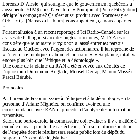
Lorenzo D’Alesio, qui souligne que le gouvernement québécois a
aussi perdu 70 M$ dans l’aventure. « Pourquoi il [Pierre Fitzgibbon]
dénigre la compagnie? Ça s’est aussi produit avec Stornoway et
Orbit. « Ça [Nemaska Lithium] vous appartient, ça nous appartient.
»
Faisant allusion à un récent reportage d’Ici Radio-Canada sur les
assises de Pallinghurst aux îles anglo-normandes, M. D’Alesio
considère que le ministre Fitzgibbon a laissé entrer les paradis
fiscaux au Québec avec l’argent des actionnaires. Il lui reproche de
« l’ingérence politique, étatique et judiciaire ». « Sa plainte, dit-il, va
encore plus loin que l’éthique et la déontologie ».
Une copie de la plainte du RAN a été envoyée aux députés de
l’opposition Dominique Anglade, Monsef Derraji, Manon Massé et
Pascal Bérubé.
Protocoles
Au bureau de la commissaire à l’éthique et à la déontologie, en la
personne d’Ariane Mignolet, on confirme avoir eu une
correspondance avec RAN et procédé à l’analyse des informations
transmises.
Selon une porte-parole, la commissaire doit évaluer s’il y a matière à
enquête dans la plainte. Le cas échéant, l’élu sera informé au début
de l’enquête dont le résultat sera rendu public lors du dépôt du
rapport à l’Assemblée législative.