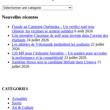
Archives
des
articles
Nouvelles récentes
en
ligne
Fraude au Camping Opémiska – Un verdict jugé trop
clément, les victimes se sentent oubliées
6 août 2026
Une première Classique de golf pour investir dans l’avenir des
étudiants
24 juillet 2026
Les athlètes de Vélogamik multiplient les podiums
22 juillet
2026
120 M$ pour l’industrie forestière – Un soutien pour accroitre
la performance et la compétitivité
22 juillet 2026
Sandrine Rioux sera la candidate libérale dans Ungava
15
juillet 2026
CATÉGORIES
Actualités
Sports
Art & Culture