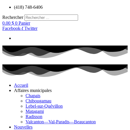
Aller
(418) 748-6406
au
contenu
Rechercher
0.00
$
0
Panier
Facebook-f
Twitter
Accueil
Affaires municipales
Chapais
Chibougamau
Lebel-sur-Quévillon
Matagami
Radisson
Valcanton—Val-Paradis—Beaucanton
Nouvelles