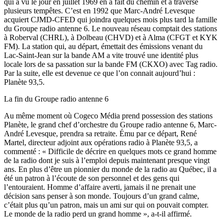
qui a vu le jour en juillet 1969 en a fait du chemin et a traversé
plusieurs tempêtes. C’est en 1992 que Marc-André Levesque
acquiert CJMD-CFED qui joindra quelques mois plus tard la famille
du Groupe radio antenne 6. Le nouveau réseau comptait des stations
à Roberval (CHRL), à Dolbeau (CHVD) et à Alma (CFGT et KYK
FM). La station qui, au départ, émettait des émissions venant du
Lac-Saint-Jean sur la bande AM a vite trouvé une identité plus
locale lors de sa passation sur la bande FM (CKXO) avec Tag radio.
Par la suite, elle est devenue ce que l’on connait aujourd’hui :
Planète 93,5.
La fin du Groupe radio antenne 6
Au même moment où Cogeco Média prend possession des stations
Planète, le grand chef d’orchestre du Groupe radio antenne 6, Marc-
André Levesque, prendra sa retraite. Ému par ce départ, René
Martel, directeur adjoint aux opérations radio à Planète 93,5, a
commenté : « Difficile de décrire en quelques mots ce grand homme
de la radio dont je suis à l’emploi depuis maintenant presque vingt
ans. En plus d’être un pionnier du monde de la radio au Québec, il a
été un patron à l’écoute de son personnel et des gens qui
l’entouraient. Homme d’affaire averti, jamais il ne prenait une
décision sans penser à son monde. Toujours d’un grand calme,
c’était plus qu’un patron, mais un ami sur qui on pouvait compter.
Le monde de la radio perd un grand homme », a-t-il affirmé.