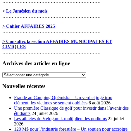
………………………………………………………
> Le Jamésien du mois
………………………………………………………
> Cahier AFFAIRES 2025
………………………………………………………
> Consultez la section AFFAIRES MUNICIPALES ET
CIVIQUES
………………………………………………………
Archives des articles en ligne
Archives
des
articles
Nouvelles récentes
en
ligne
Fraude au Camping Opémiska – Un verdict jugé trop
clément, les victimes se sentent oubliées
6 août 2026
Une première Classique de golf pour investir dans l’avenir des
étudiants
24 juillet 2026
Les athlètes de Vélogamik multiplient les podiums
22 juillet
2026
120 M$ pour l’industrie forestière – Un soutien pour accroitre