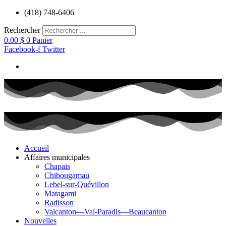
Aller
(418) 748-6406
au
contenu
Rechercher
0.00
$
0
Panier
Facebook-f
Twitter
Accueil
Affaires municipales
Chapais
Chibougamau
Lebel-sur-Quévillon
Matagami
Radisson
Valcanton—Val-Paradis—Beaucanton
Nouvelles