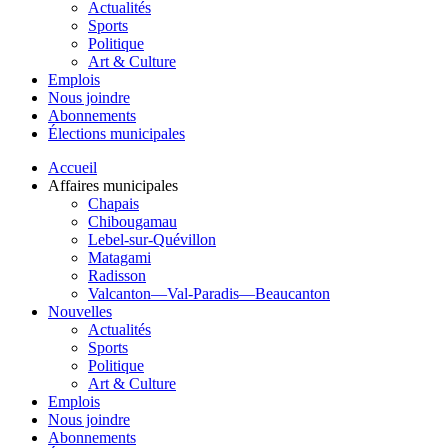
Actualités
Sports
Politique
Art & Culture
Emplois
Nous joindre
Abonnements
Élections municipales
Accueil
Affaires municipales
Chapais
Chibougamau
Lebel-sur-Quévillon
Matagami
Radisson
Valcanton—Val-Paradis—Beaucanton
Nouvelles
Actualités
Sports
Politique
Art & Culture
Emplois
Nous joindre
Abonnements