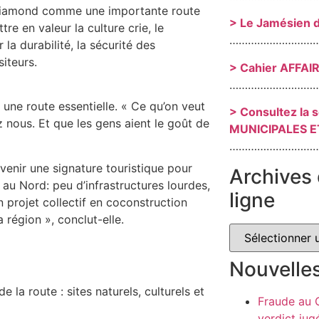
ly-Diamond comme une importante route
> Le Jamésien 
e en valeur la culture crie, le
………………………
la durabilité, la sécurité des
iteurs.
> Cahier AFFAI
………………………
 une route essentielle. « Ce qu’on veut
> Consultez la 
z nous. Et que les gens aient le goût de
MUNICIPALES E
………………………
devenir une signature touristique pour
Archives 
 au Nord: peu d’infrastructures lourdes,
ligne
un projet collectif en coconstruction
 région », conclut-elle.
Nouvelle
e la route : sites naturels, culturels et
Fraude au
verdict jug