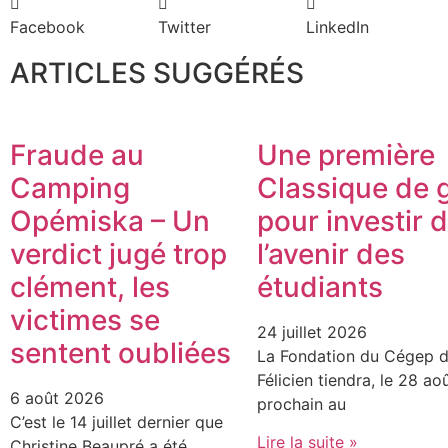
Facebook
Twitter
LinkedIn
ARTICLES SUGGÉRÉS
Fraude au
Une première
Camping
Classique de g
Opémiska – Un
pour investir 
verdict jugé trop
l’avenir des
clément, les
étudiants
victimes se
24 juillet 2026
sentent oubliées
La Fondation du Cégep d
Félicien tiendra, le 28 ao
6 août 2026
prochain au
C’est le 14 juillet dernier que
Lire la suite »
Christine Beaupré a été