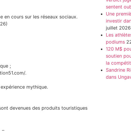
sentent oub
Une premiè
 en cours sur les réseaux sociaux.
investir da
026)
juillet 2026
Les athlète
podiums
22
120 M$ pour
soutien pou
la compétit
que ;
Sandrine Ri
tion51.com/.
dans Unga
 expérience mythique.
sont devenues des produits touristiques