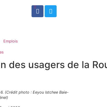
0
Emplois
es
n des usagers de la Rou
 6. (Crédit photo : Eeyou Istchee Baie-
énel)