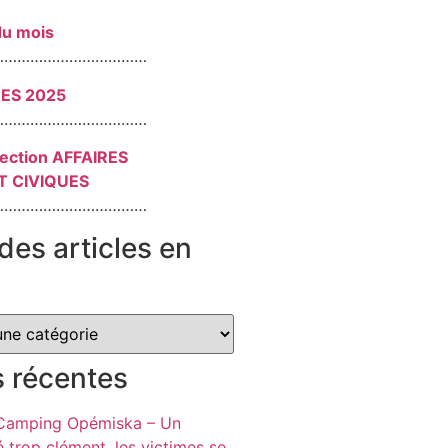
du mois
………………………………
RES 2025
………………………………
section AFFAIRES
T CIVIQUES
………………………………
des articles en
s récentes
 Camping Opémiska – Un
é trop clément, les victimes se