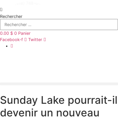
Aller
(418) 748-6406
au
contenu
Rechercher
0.00
$
0
Panier
Facebook-f
Twitter
Sunday Lake pourrait-il
devenir un nouveau