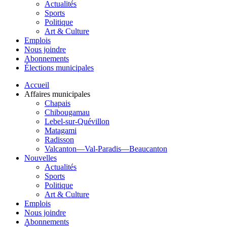
Actualités
Sports
Politique
Art & Culture
Emplois
Nous joindre
Abonnements
Élections municipales
Accueil
Affaires municipales
Chapais
Chibougamau
Lebel-sur-Quévillon
Matagami
Radisson
Valcanton—Val-Paradis—Beaucanton
Nouvelles
Actualités
Sports
Politique
Art & Culture
Emplois
Nous joindre
Abonnements