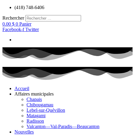
Aller
(418) 748-6406
au
contenu
Rechercher
0.00
$
0
Panier
Facebook-f
Twitter
Accueil
Affaires municipales
Chapais
Chibougamau
Lebel-sur-Quévillon
Matagami
Radisson
Valcanton—Val-Paradis—Beaucanton
Nouvelles