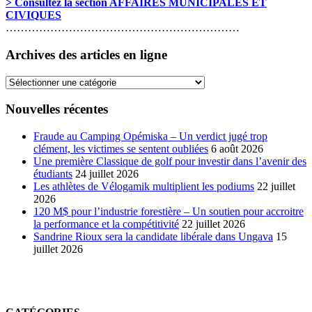
> Consultez la section AFFAIRES MUNICIPALES ET
CIVIQUES
………………………………………………………
Archives des articles en ligne
Archives
des
articles
Nouvelles récentes
en
ligne
Fraude au Camping Opémiska – Un verdict jugé trop
clément, les victimes se sentent oubliées
6 août 2026
Une première Classique de golf pour investir dans l’avenir des
étudiants
24 juillet 2026
Les athlètes de Vélogamik multiplient les podiums
22 juillet
2026
120 M$ pour l’industrie forestière – Un soutien pour accroitre
la performance et la compétitivité
22 juillet 2026
Sandrine Rioux sera la candidate libérale dans Ungava
15
juillet 2026