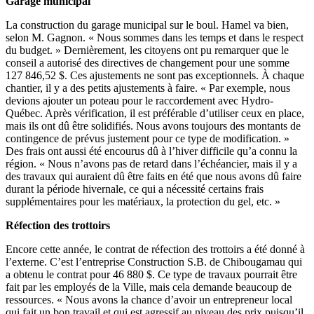
Garage municipal
La construction du garage municipal sur le boul. Hamel va bien,
selon M. Gagnon. « Nous sommes dans les temps et dans le respect
du budget. » Dernièrement, les citoyens ont pu remarquer que le
conseil a autorisé des directives de changement pour une somme
127 846,52 $. Ces ajustements ne sont pas exceptionnels. À chaque
chantier, il y a des petits ajustements à faire. « Par exemple, nous
devions ajouter un poteau pour le raccordement avec Hydro-
Québec. Après vérification, il est préférable d’utiliser ceux en place,
mais ils ont dû être solidifiés. Nous avons toujours des montants de
contingence de prévus justement pour ce type de modification. »
Des frais ont aussi été encourus dû à l’hiver difficile qu’a connu la
région. « Nous n’avons pas de retard dans l’échéancier, mais il y a
des travaux qui auraient dû être faits en été que nous avons dû faire
durant la période hivernale, ce qui a nécessité certains frais
supplémentaires pour les matériaux, la protection du gel, etc. »
Réfection des trottoirs
Encore cette année, le contrat de réfection des trottoirs a été donné à
l’externe. C’est l’entreprise Construction S.B. de Chibougamau qui
a obtenu le contrat pour 46 880 $. Ce type de travaux pourrait être
fait par les employés de la Ville, mais cela demande beaucoup de
ressources. « Nous avons la chance d’avoir un entrepreneur local
qui fait un bon travail et qui est agressif au niveau des prix puisqu’il