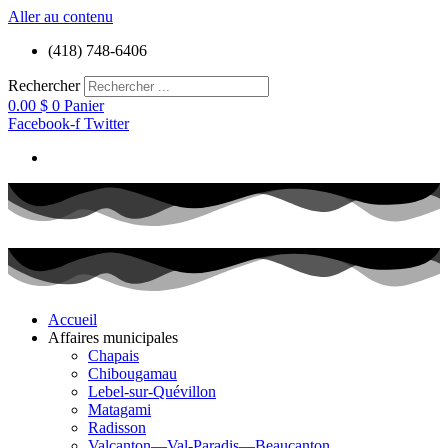
Aller au contenu
(418) 748-6406
Rechercher
0.00
$
0
Panier
Facebook-f
Twitter
Accueil
Affaires municipales
Chapais
Chibougamau
Lebel-sur-Quévillon
Matagami
Radisson
Valcanton—Val-Paradis—Beaucanton