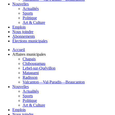
Nouvelles
Actualités
Sports
Politique
Art & Culture
Emplois
Nous joindre
Abonnements
Élections municipales
Accueil
Affaires municipales
Chapais
Chibougamau
Lebel-sur-Quévillon
Matagami
Radisson
Valcanton—Val-Paradis—Beaucanton
Nouvelles
Actualités
Sports
Politique
Art & Culture
Emplois
Nous joindre