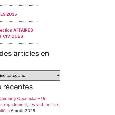
………………………………
RES 2025
………………………………
section AFFAIRES
T CIVIQUES
………………………………
des articles en
s récentes
 Camping Opémiska – Un
é trop clément, les victimes se
liées
6 août 2026