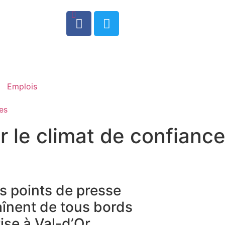
0
Emplois
es
ir le climat de confianc
es points de presse
aînent de tous bords
ise à Val-d’Or.