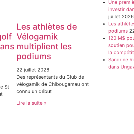
Une premiè
investir da
juillet 2026
Les athlète
Les athlètes de
podiums
22
olf
Vélogamik
120 M$ pour
dans
multiplient les
soutien pou
la compétit
podiums
Sandrine Ri
dans Unga
22 juillet 2026
Des représentants du Club de
vélogamik de Chibougamau ont
e St-
connu un début
ût
Lire la suite »