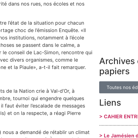
ité dans nos rues, nos écoles et nos
tre l’état de la situation pour chacun
ortage choc de l’émission Enquête. «Il
s institutions, notamment à l’école
choses se passent dans le calme, a
er le conseil de Lac-Simon, rencontre qui
Archives 
n avec divers organismes, comme le
e et la Piaule», a-t-il fait remarquer.
papiers
Toutes nos éd
s de la Nation crie à Val-d’Or, à
bre, tournoi qui engendre quelques
Liens
l faut éviter l’escalade de messages
is) et on la respecte, a réagi Pierre
> CAHIER ENT
………………………
 nous a demandé de rétablir un climat
> Le Jamésien 