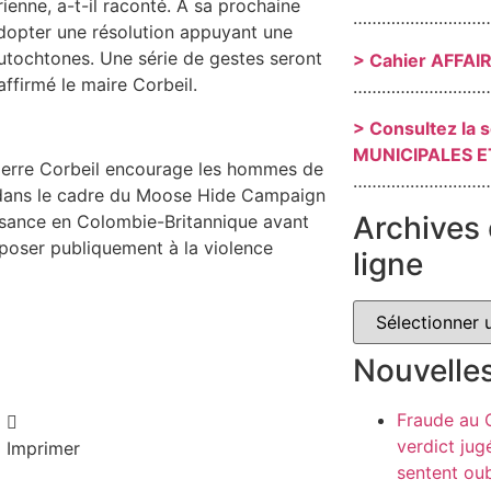
ienne, a-t-il raconté. À sa prochaine
………………………
 adopter une résolution appuyant une
utochtones. Une série de gestes seront
> Cahier AFFAI
ffirmé le maire Corbeil.
………………………
> Consultez la 
MUNICIPALES E
 Pierre Corbeil encourage les hommes de
………………………
al dans le cadre du Moose Hide Campaign
Archives 
ssance en Colombie-Britannique avant
pposer publiquement à la violence
ligne
Nouvelle
Fraude au
verdict jug
Imprimer
sentent oub