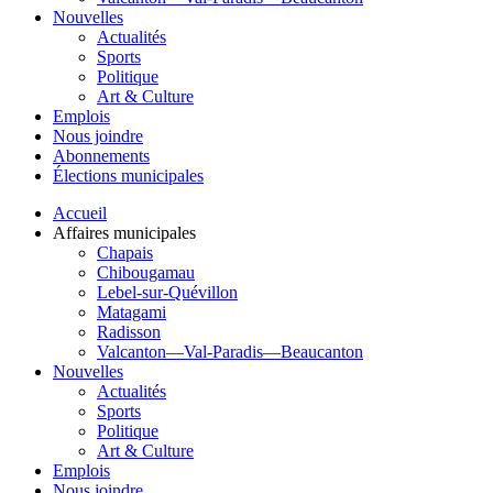
Nouvelles
Actualités
Sports
Politique
Art & Culture
Emplois
Nous joindre
Abonnements
Élections municipales
Accueil
Affaires municipales
Chapais
Chibougamau
Lebel-sur-Quévillon
Matagami
Radisson
Valcanton—Val-Paradis—Beaucanton
Nouvelles
Actualités
Sports
Politique
Art & Culture
Emplois
Nous joindre