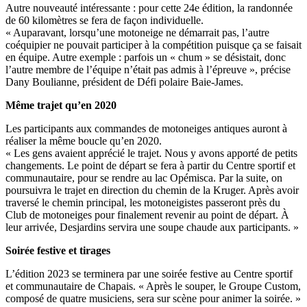
Autre nouveauté intéressante : pour cette 24e édition, la randonnée
de 60 kilomètres se fera de façon individuelle.
« Auparavant, lorsqu’une motoneige ne démarrait pas, l’autre
coéquipier ne pouvait participer à la compétition puisque ça se faisait
en équipe. Autre exemple : parfois un « chum » se désistait, donc
l’autre membre de l’équipe n’était pas admis à l’épreuve », précise
Dany Boulianne, président de Défi polaire Baie-James.
Même trajet qu’en 2020
Les participants aux commandes de motoneiges antiques auront à
réaliser la même boucle qu’en 2020.
« Les gens avaient apprécié le trajet. Nous y avons apporté de petits
changements. Le point de départ se fera à partir du Centre sportif et
communautaire, pour se rendre au lac Opémisca. Par la suite, on
poursuivra le trajet en direction du chemin de la Kruger. Après avoir
traversé le chemin principal, les motoneigistes passeront près du
Club de motoneiges pour finalement revenir au point de départ. À
leur arrivée, Desjardins servira une soupe chaude aux participants. »
Soirée festive et tirages
L’édition 2023 se terminera par une soirée festive au Centre sportif
et communautaire de Chapais. « Après le souper, le Groupe Custom,
composé de quatre musiciens, sera sur scène pour animer la soirée. »