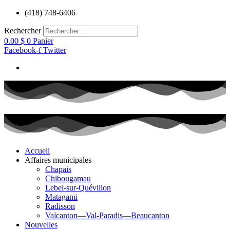
Aller
(418) 748-6406
au
contenu
Rechercher
0.00
$
0
Panier
Facebook-f
Twitter
Accueil
Affaires municipales
Chapais
Chibougamau
Lebel-sur-Quévillon
Matagami
Radisson
Valcanton—Val-Paradis—Beaucanton
Nouvelles