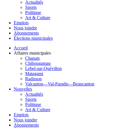
Actualités
Sports
Politique
Art & Culture
Emplois
Nous joindre
Abonnements
Élections municipales
Accueil
Affaires municipales
Chapais
Chibougamau
Lebel-sur-Quévillon
Matagami
Radisson
Valcanton—Val-Paradis—Beaucanton
Nouvelles
Actualités
Sports
Politique
Art & Culture
Emplois
Nous joindre
Abonnements