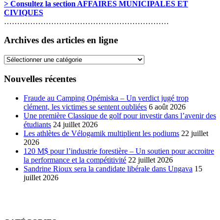
> Consultez la section AFFAIRES MUNICIPALES ET
CIVIQUES
………………………………………………………
Archives des articles en ligne
Archives
des
articles
Nouvelles récentes
en
ligne
Fraude au Camping Opémiska – Un verdict jugé trop
clément, les victimes se sentent oubliées
6 août 2026
Une première Classique de golf pour investir dans l’avenir des
étudiants
24 juillet 2026
Les athlètes de Vélogamik multiplient les podiums
22 juillet
2026
120 M$ pour l’industrie forestière – Un soutien pour accroitre
la performance et la compétitivité
22 juillet 2026
Sandrine Rioux sera la candidate libérale dans Ungava
15
juillet 2026