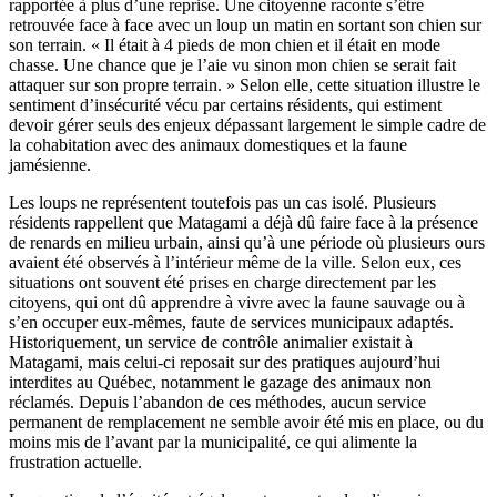
rapportée à plus d’une reprise. Une citoyenne raconte s’être
retrouvée face à face avec un loup un matin en sortant son chien sur
son terrain. « Il était à 4 pieds de mon chien et il était en mode
chasse. Une chance que je l’aie vu sinon mon chien se serait fait
attaquer sur son propre terrain. » Selon elle, cette situation illustre le
sentiment d’insécurité vécu par certains résidents, qui estiment
devoir gérer seuls des enjeux dépassant largement le simple cadre de
la cohabitation avec des animaux domestiques et la faune
jamésienne.
Les loups ne représentent toutefois pas un cas isolé. Plusieurs
résidents rappellent que Matagami a déjà dû faire face à la présence
de renards en milieu urbain, ainsi qu’à une période où plusieurs ours
avaient été observés à l’intérieur même de la ville. Selon eux, ces
situations ont souvent été prises en charge directement par les
citoyens, qui ont dû apprendre à vivre avec la faune sauvage ou à
s’en occuper eux-mêmes, faute de services municipaux adaptés.
Historiquement, un service de contrôle animalier existait à
Matagami, mais celui-ci reposait sur des pratiques aujourd’hui
interdites au Québec, notamment le gazage des animaux non
réclamés. Depuis l’abandon de ces méthodes, aucun service
permanent de remplacement ne semble avoir été mis en place, ou du
moins mis de l’avant par la municipalité, ce qui alimente la
frustration actuelle.