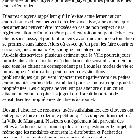
autonomes où les citoyens pourraient payer pour les produits et les
couts d’entretien.
D’autres citoyens rappellent qu’il n’existe actuellement aucun
endroit où les chiens peuvent circuler sans laisse, alors même que
des amendes peuvent être imposées en cas de non-respect de la
réglementation. « On n’a même pas d’endroit où on peut lâcher nos
chiens sans laisse, et pourtant tu peux avoir une amende si ton chien
se promène sans laisse. Alors où est-ce qu’on peut les faire courir et
socialiser, nos animaux ? », souligne une citoyenne.
Au-delà des services, plusieurs estiment que la Ville pourrait jouer
un rôle plus actif en matière d’éducation et de sensibilisation. Selon
eux, tous les chiens ne correspondent pas à tous les modes de vie et
un manque d’information peut mener à des situations
problématiques qui peuvent impacter très négativement des petites
communautés comme Matagami, tant pour les animaux que pour les
propriétaires. Les citoyens ne veulent pas attendre qu’un chien
attaque un enfant ou pire. Ils jugent qu’il serait important de
sensibiliser les propriétaires de chiens à ce sujet.
Devant l’absence de réponses jugées satisfaisantes, des citoyens ont
entrepris de faire circuler une pétition qu’ils comptent transmettre à
la Ville de Matagami. Plusieurs ont également fait parvenir des
lettres à l’administration municipale afin de questionner le projet, de
même que les modalités entourant la distribution et l’achat des
licences. La majorité d’entre eux précisent ne pas être