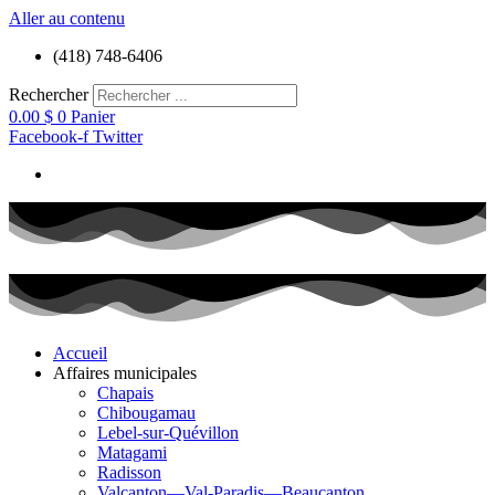
Aller au contenu
(418) 748-6406
Rechercher
0.00
$
0
Panier
Facebook-f
Twitter
Accueil
Affaires municipales
Chapais
Chibougamau
Lebel-sur-Quévillon
Matagami
Radisson
Valcanton—Val-Paradis—Beaucanton