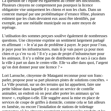
La question de l’équité est également au centre des discussions.
Plusieurs citoyens ne comprennent pas pourquoi la licence
obligatoire vise uniquement les chiens et non les chats. Dans un
contexte marqué par une problématique d’errance féline, plusieurs
estiment que les chats devraient eux aussi être identifiés, par
exemple, par une médaille municipale ou un autre moyen de
repérage.
L’utilisation des sommes perçues soulève également de nombreuses
questions. Une citoyenne exprime un sentiment largement partagé
en affirmant : « Je n’ai pas de problème à payer. Je paye pour l’eau,
je paye pour les infrastructures, mais là je vais payer ça pour mon
chien et ça s’en va où ? Il n’y a pas de projet d’infrastructure pour
les animaux. Il n’y a même pas de distributeurs de sacs à caca dans
la ville à part un dans le centre-ville. Elle va aller dans quoi, l’argent
qu’on doit donner pour une licence ? »
Lori Larouche, citoyenne de Matagami reconnue pour son franc-
parler, propose pour sa part plusieurs pistes de solutions concrètes. «
La Ville pourrait, sur un des terrains qui lui appartient, faire une
petite bâtisse dans laquelle il y aurait un service de contrôle
animalier, un endroit où on peut aller porter les animaux qu’on
trouve », explique-t-elle. Elle suggère aussi la mise en place de
services de coupe de griffes à domicile, comme cela se fait ailleurs
en Jamésie, ou encore l’installation de stations de toilettage