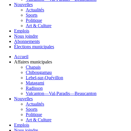
Nouvelles
Actualités
Sports
Politique
Art & Culture
Emplois
Nous joindre
Abonnements
Élections municipales
Accueil
Affaires municipales
Chapais
Chibougamau
Lebel-sur-Quévillon
Matagami
Radisson
Valcanton—Val-Paradis—Beaucanton
Nouvelles
Actualités
Sports
Politique
Art & Culture
Emplois
Nous joindre