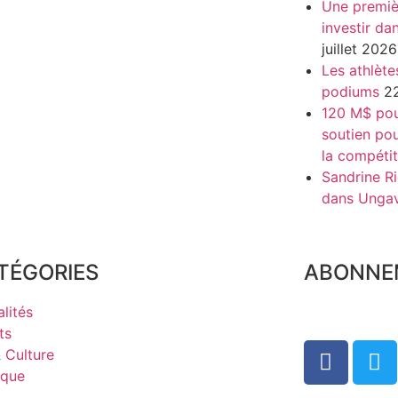
Une premiè
investir da
juillet 2026
Les athlète
podiums
22
120 M$ pour
soutien pou
la compétit
Sandrine Ri
dans Unga
TÉGORIES
ABONNE
lités
ts
& Culture
ique