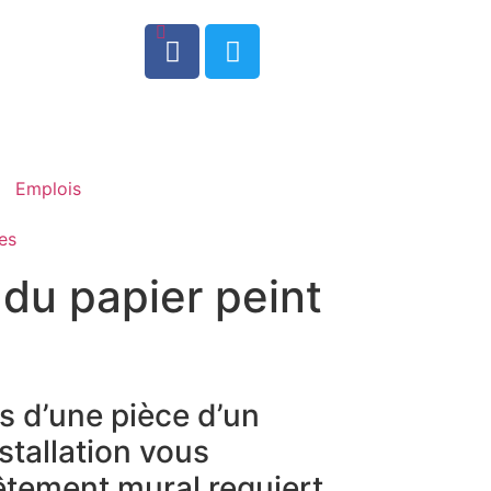
0
Emplois
es
 du papier peint
s d’une pièce d’un
stallation vous
vêtement mural requiert