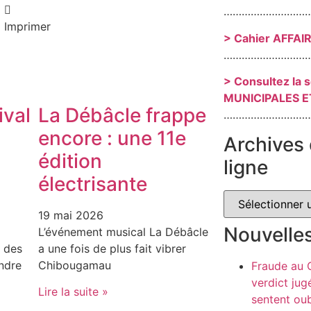
………………………
Imprimer
> Cahier AFFAI
………………………
> Consultez la 
MUNICIPALES E
ival
La Débâcle frappe
………………………
encore : une 11e
Archives 
édition
ligne
s
électrisante
19 mai 2026
Nouvelle
L’événement musical La Débâcle
 des
a une fois de plus fait vibrer
endre
Chibougamau
Fraude au
verdict jug
Lire la suite »
sentent oub