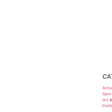
CA
Actua
Spor
Art 
Polit