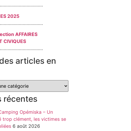
………………………………
RES 2025
………………………………
section AFFAIRES
T CIVIQUES
………………………………
des articles en
s récentes
 Camping Opémiska – Un
é trop clément, les victimes se
liées
6 août 2026