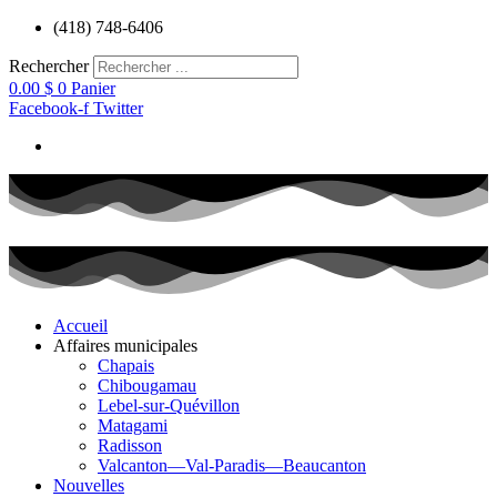
Aller
(418) 748-6406
au
contenu
Rechercher
0.00
$
0
Panier
Facebook-f
Twitter
Accueil
Affaires municipales
Chapais
Chibougamau
Lebel-sur-Quévillon
Matagami
Radisson
Valcanton—Val-Paradis—Beaucanton
Nouvelles