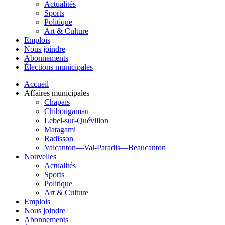
Actualités
Sports
Politique
Art & Culture
Emplois
Nous joindre
Abonnements
Élections municipales
Accueil
Affaires municipales
Chapais
Chibougamau
Lebel-sur-Quévillon
Matagami
Radisson
Valcanton—Val-Paradis—Beaucanton
Nouvelles
Actualités
Sports
Politique
Art & Culture
Emplois
Nous joindre
Abonnements