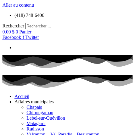
Aller au contenu
(418) 748-6406
Rechercher
0.00
$
0
Panier
Facebook-f
Twitter
Accueil
Affaires municipales
Chapais
Chibougamau
Lebel-sur-Quévillon
Matagami
Radisson
Valcanton—Val-Paradis—Beaucanton