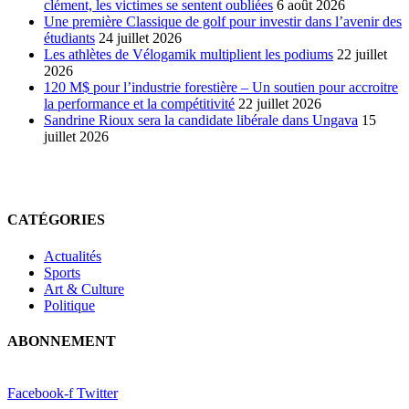
clément, les victimes se sentent oubliées
6 août 2026
Une première Classique de golf pour investir dans l’avenir des
étudiants
24 juillet 2026
Les athlètes de Vélogamik multiplient les podiums
22 juillet
2026
120 M$ pour l’industrie forestière – Un soutien pour accroitre
la performance et la compétitivité
22 juillet 2026
Sandrine Rioux sera la candidate libérale dans Ungava
15
juillet 2026
CATÉGORIES
Actualités
Sports
Art & Culture
Politique
ABONNEMENT
Facebook-f
Twitter