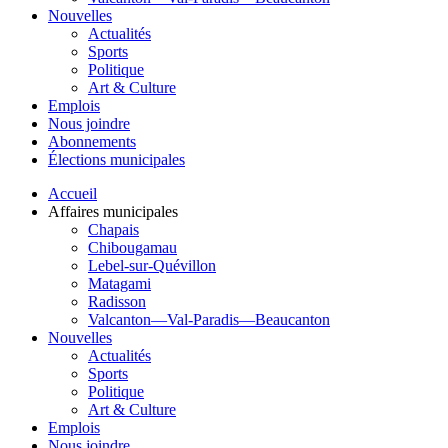
Nouvelles
Actualités
Sports
Politique
Art & Culture
Emplois
Nous joindre
Abonnements
Élections municipales
Accueil
Affaires municipales
Chapais
Chibougamau
Lebel-sur-Quévillon
Matagami
Radisson
Valcanton—Val-Paradis—Beaucanton
Nouvelles
Actualités
Sports
Politique
Art & Culture
Emplois
Nous joindre