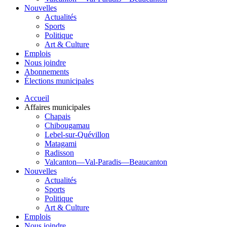
Nouvelles
Actualités
Sports
Politique
Art & Culture
Emplois
Nous joindre
Abonnements
Élections municipales
Accueil
Affaires municipales
Chapais
Chibougamau
Lebel-sur-Quévillon
Matagami
Radisson
Valcanton—Val-Paradis—Beaucanton
Nouvelles
Actualités
Sports
Politique
Art & Culture
Emplois
Nous joindre