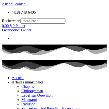
Aller au contenu
(418) 748-6406
Rechercher
0.00
$
0
Panier
Facebook-f
Twitter
Accueil
Affaires municipales
Chapais
Chibougamau
Lebel-sur-Quévillon
Matagami
Radisson
Valcanton—Val-Paradis—Beaucanton