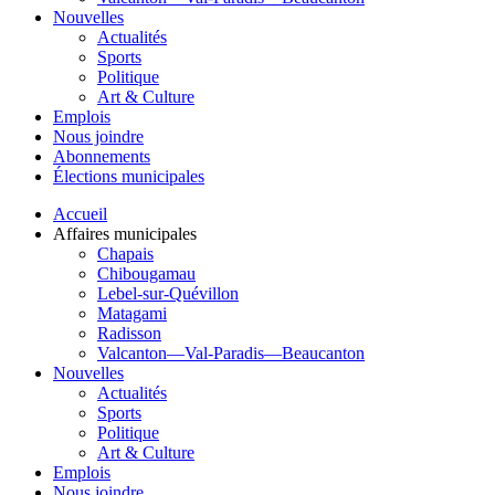
Nouvelles
Actualités
Sports
Politique
Art & Culture
Emplois
Nous joindre
Abonnements
Élections municipales
Accueil
Affaires municipales
Chapais
Chibougamau
Lebel-sur-Quévillon
Matagami
Radisson
Valcanton—Val-Paradis—Beaucanton
Nouvelles
Actualités
Sports
Politique
Art & Culture
Emplois
Nous joindre