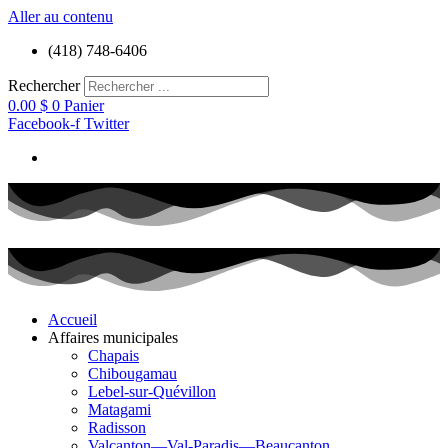
Aller au contenu
(418) 748-6406
Rechercher
0.00
$
0
Panier
Facebook-f
Twitter
Accueil
Affaires municipales
Chapais
Chibougamau
Lebel-sur-Quévillon
Matagami
Radisson
Valcanton—Val-Paradis—Beaucanton