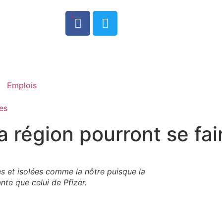
0
Emplois
es
a région pourront se fai
es et isolées comme la nôtre puisque la
nte que celui de Pfizer.