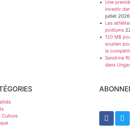
Une premiè
investir da
juillet 2026
Les athlète
podiums
22
120 M$ pour
soutien pou
la compétit
Sandrine Ri
dans Unga
TÉGORIES
ABONNE
lités
ts
& Culture
ique