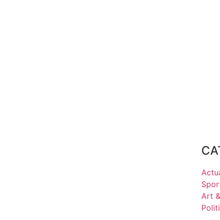
CA
Actua
Spor
Art 
Polit