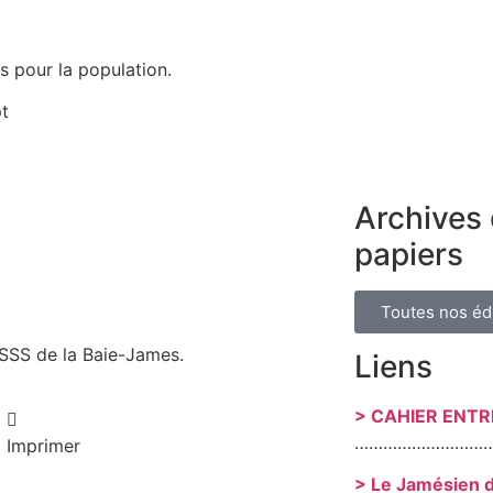
s pour la population.
pt
Archives 
papiers
Toutes nos éd
RSSS de la Baie-James.
Liens
> CAHIER ENT
………………………
Imprimer
> Le Jamésien 