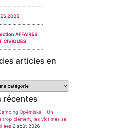
………………………………
RES 2025
………………………………
section AFFAIRES
T CIVIQUES
………………………………
des articles en
s récentes
 Camping Opémiska – Un
é trop clément, les victimes se
liées
6 août 2026