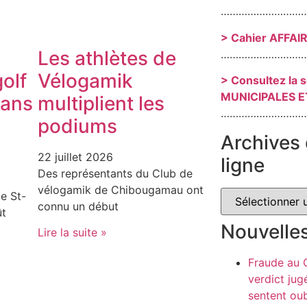
………………………
> Cahier AFFAI
Les athlètes de
………………………
olf
Vélogamik
> Consultez la 
MUNICIPALES E
dans
multiplient les
………………………
podiums
Archives 
22 juillet 2026
ligne
Des représentants du Club de
vélogamik de Chibougamau ont
e St-
connu un début
ût
Nouvelle
Lire la suite »
Fraude au
verdict jug
sentent oub