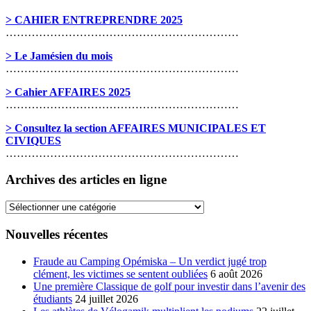
> CAHIER ENTREPRENDRE 2025
………………………………………………………
> Le Jamésien du mois
………………………………………………………
> Cahier AFFAIRES 2025
………………………………………………………
> Consultez la section AFFAIRES MUNICIPALES ET
CIVIQUES
………………………………………………………
Archives des articles en ligne
Archives
des
articles
Nouvelles récentes
en
ligne
Fraude au Camping Opémiska – Un verdict jugé trop
clément, les victimes se sentent oubliées
6 août 2026
Une première Classique de golf pour investir dans l’avenir des
étudiants
24 juillet 2026