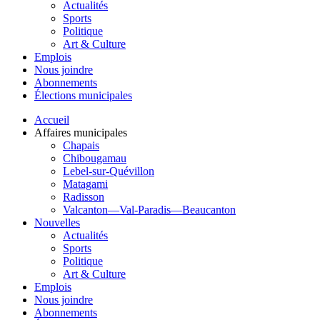
Actualités
Sports
Politique
Art & Culture
Emplois
Nous joindre
Abonnements
Élections municipales
Accueil
Affaires municipales
Chapais
Chibougamau
Lebel-sur-Quévillon
Matagami
Radisson
Valcanton—Val-Paradis—Beaucanton
Nouvelles
Actualités
Sports
Politique
Art & Culture
Emplois
Nous joindre
Abonnements