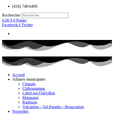
Aller
(418) 748-6406
au
contenu
Rechercher
0.00
$
0
Panier
Facebook-f
Twitter
Accueil
Affaires municipales
Chapais
Chibougamau
Lebel-sur-Quévillon
Matagami
Radisson
Valcanton—Val-Paradis—Beaucanton
Nouvelles