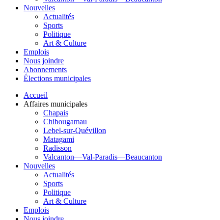
Nouvelles
Actualités
Sports
Politique
Art & Culture
Emplois
Nous joindre
Abonnements
Élections municipales
Accueil
Affaires municipales
Chapais
Chibougamau
Lebel-sur-Quévillon
Matagami
Radisson
Valcanton—Val-Paradis—Beaucanton
Nouvelles
Actualités
Sports
Politique
Art & Culture
Emplois
Nous joindre