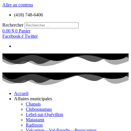
Aller au contenu
(418) 748-6406
Rechercher
0.00
$
0
Panier
Facebook-f
Twitter
Accueil
Affaires municipales
Chapais
Chibougamau
Lebel-sur-Quévillon
Matagami
Radisson
Valcanton—Val-Paradis—Beaucanton