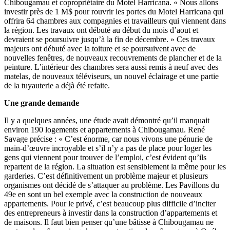
Chibougamau et copropriétaire du Motel Harricana. « Nous allons
investir près de 1 M$ pour rouvrir les portes du Motel Harricana qui
offrira 64 chambres aux compagnies et travailleurs qui viennent dans
la région. Les travaux ont débuté au début du mois d’aout et
devraient se poursuivre jusqu’à la fin de décembre. » Ces travaux
majeurs ont débuté avec la toiture et se poursuivent avec de
nouvelles fenêtres, de nouveaux recouvrements de plancher et de la
peinture. L’intérieur des chambres sera aussi remis à neuf avec des
matelas, de nouveaux téléviseurs, un nouvel éclairage et une partie
de la tuyauterie a déjà été refaite.
Une grande demande
Il y a quelques années, une étude avait démontré qu’il manquait
environ 190 logements et appartements à Chibougamau. René
Savage précise : « C’est énorme, car nous vivons une pénurie de
main-d’œuvre incroyable et s’il n’y a pas de place pour loger les
gens qui viennent pour trouver de l’emploi, c’est évident qu’ils
repartent de la région. La situation est sensiblement la même pour les
garderies. C’est définitivement un problème majeur et plusieurs
organismes ont décidé de s’attaquer au problème. Les Pavillons du
49e en sont un bel exemple avec la construction de nouveaux
appartements. Pour le privé, c’est beaucoup plus difficile d’inciter
des entrepreneurs à investir dans la construction d’appartements et
de maisons. Il faut bien penser qu’une bâtisse à Chibougamau ne