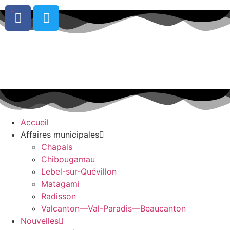
0
Accueil
Affaires municipales
Chapais
Chibougamau
Lebel-sur-Quévillon
Matagami
Radisson
Valcanton—Val-Paradis—Beaucanton
Nouvelles