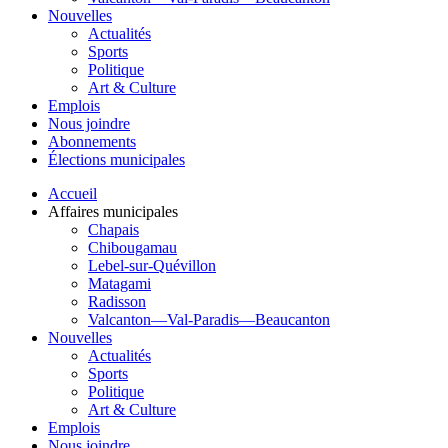
Nouvelles
Actualités
Sports
Politique
Art & Culture
Emplois
Nous joindre
Abonnements
Élections municipales
Accueil
Affaires municipales
Chapais
Chibougamau
Lebel-sur-Quévillon
Matagami
Radisson
Valcanton—Val-Paradis—Beaucanton
Nouvelles
Actualités
Sports
Politique
Art & Culture
Emplois
Nous joindre