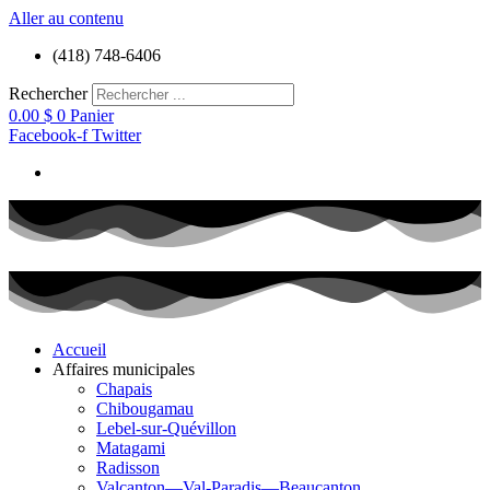
Aller au contenu
(418) 748-6406
Rechercher
0.00
$
0
Panier
Facebook-f
Twitter
Accueil
Affaires municipales
Chapais
Chibougamau
Lebel-sur-Quévillon
Matagami
Radisson
Valcanton—Val-Paradis—Beaucanton