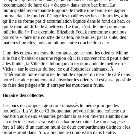
recommandé de faire des « étages » dans notre bac brun. La
municipalité recommande toujours de mettre une feuille de papier
journal dans le fond et d’étager les matières sèches et humides, afin
qu’il ne se forme pas d’accumulation liquide dans le fond du bac, ce
qui le rendrait difficile à nettoyer. Le truc, c’est de faire comme un
millefeuille ! » Par exemple, Élizabeth Fedak mentionne que nous
pouvons « faire une couche de carton, de feuilles; par la suite, des
matières humides, puis on fait une autre couche de sec. »
L’un des enjeux majeurs du compostage, ce sont les odeurs. Même
si le fait d’habiter dans une région où il fait souvent froid peut aider
à les limiter, la Ville de Chibougamau recommande de mettre du «
Vicks » sur le dessus du bac, ce qui éloigne les animaux. À
l’intérieur de notre domicile, le fait de déposer du marc de café dans
notre bac aide grandement à absorber les odeurs. Il est aussi possible
de faire des pièges afin d’attraper les mouches à fruits.
Horaire des collectes
Les bacs de compostage seront ramassés le même jour que les
poubelles. La Ville de Chibougamau prévoit faire une collecte du
bac brun aux deux semaines pendant la saison hivernale tandis que
la collecte estivale sera réalisée chaque semaine. Le ramassage se
fera à l’aide d’un camion muni de deux compartiments distincts : les
ordures iront dans l’un, alors que le compost ira dans l’autre.