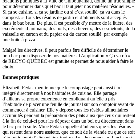
relations publiques à la Ville de Chibougamau, donne un truc simple
pour déterminer dans quel bac il faut jeter nos matières résiduelles. «
Si ça se cuisine, si ça se jardine ou si c’est souillé, ça va dans le
compost. » Tous les résidus de jardin et d’aliments sont acceptés
dans le bac brun. De plus, il est possible d’y mettre de la litière, des
excréments d’animaux, des poils, des cheveux, des essuietouts, de la
vaisselle en carton et du papier ou du carton souillé, par exemple
une boite à pizza.
Malgré les directives, il peut parfois être difficile de déterminer le
bon bac pour disposer de nos matières. L’application « Ça va où »
de RECYC-QUÉBEC est gratuite et permet de nous aider à faire le
choix.
Bonnes pratiques
Élizabeth Fedak mentionne que le compostage peut aussi être
intégré directement à nos habitudes de cuisine. Elle partage
d’ailleurs sa propre expérience en expliquant qu’elle a pris
l’habitude de placer une feuille de journal sur son comptoir avant de
commencer à cuisiner. Elle y dépose tous les résidus alimentaires
accumulés pendant la préparation des plats ainsi que ceux qui restent
à la fin de celui-ci pour les déposer dans un bol ou directement dans
le bac par la suite. Mme Fedak rappelle d’ailleurs que « les résidus
qui restent dans notre assiette, que ce soit de la viande ou que ce soit
n’importe quoi d’alimentaire, tout va dans le compost ». Il est aussi