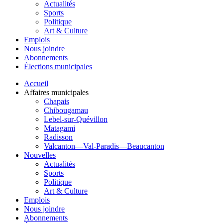
Actualités
Sports
Politique
Art & Culture
Emplois
Nous joindre
Abonnements
Élections municipales
Accueil
Affaires municipales
Chapais
Chibougamau
Lebel-sur-Quévillon
Matagami
Radisson
Valcanton—Val-Paradis—Beaucanton
Nouvelles
Actualités
Sports
Politique
Art & Culture
Emplois
Nous joindre
Abonnements