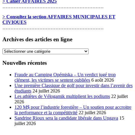
> Cahier AFFAIRES 2025
………………………………………………………
> Consultez la section AFFAIRES MUNICIPALES ET
CIVIQUES
………………………………………………………
Archives des articles en ligne
Archives
des
articles
Nouvelles récentes
en
ligne
Fraude au Camping Opémiska – Un verdict jugé trop
clément, les victimes se sentent oubliées
6 août 2026
Une première Classique de golf pour investir dans l’avenir des
étudiants
24 juillet 2026
Les athlètes de Vélogamik multiplient les podiums
22 juillet
2026
120 M$ pour l’industrie forestière – Un soutien pour accroitre
la performance et la compétitivité
22 juillet 2026
Sandrine Rioux sera la candidate libérale dans Ungava
15
juillet 2026