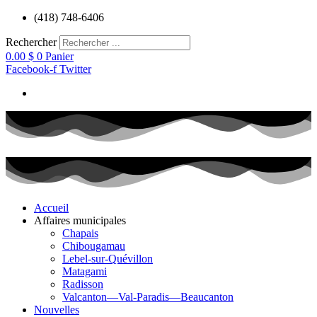
Aller
(418) 748-6406
au
contenu
Rechercher
0.00
$
0
Panier
Facebook-f
Twitter
Accueil
Affaires municipales
Chapais
Chibougamau
Lebel-sur-Quévillon
Matagami
Radisson
Valcanton—Val-Paradis—Beaucanton
Nouvelles