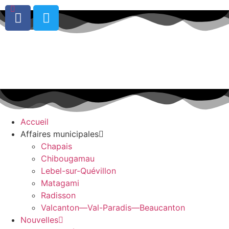
0
Accueil
Affaires municipales
Chapais
Chibougamau
Lebel-sur-Quévillon
Matagami
Radisson
Valcanton—Val-Paradis—Beaucanton
Nouvelles