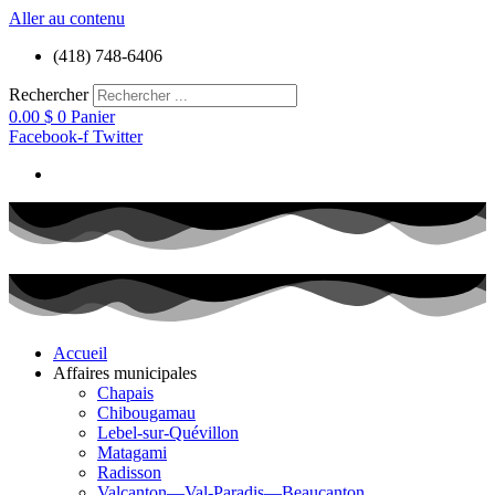
Aller au contenu
(418) 748-6406
Rechercher
0.00
$
0
Panier
Facebook-f
Twitter
Accueil
Affaires municipales
Chapais
Chibougamau
Lebel-sur-Quévillon
Matagami
Radisson
Valcanton—Val-Paradis—Beaucanton