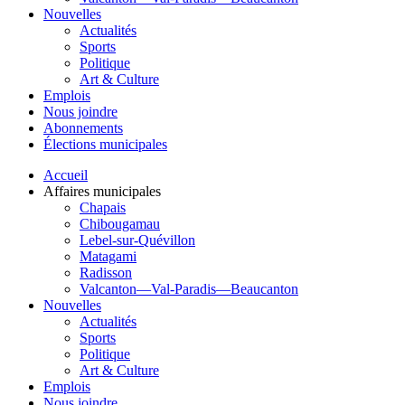
Nouvelles
Actualités
Sports
Politique
Art & Culture
Emplois
Nous joindre
Abonnements
Élections municipales
Accueil
Affaires municipales
Chapais
Chibougamau
Lebel-sur-Quévillon
Matagami
Radisson
Valcanton—Val-Paradis—Beaucanton
Nouvelles
Actualités
Sports
Politique
Art & Culture
Emplois
Nous joindre