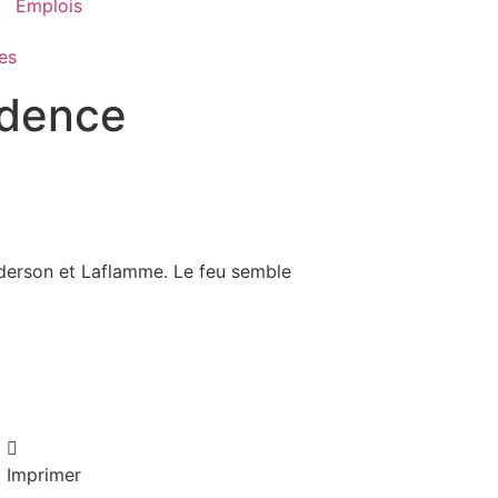
Emplois
es
idence
derson et Laflamme. Le feu semble
Imprimer