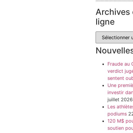
Archives 
ligne
Nouvelle
Fraude au
verdict jug
sentent oub
Une premiè
investir da
juillet 2026
Les athlète
podiums
22
120 M$ pour
soutien pou