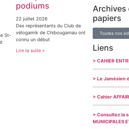
podiums
Archives 
papiers
22 juillet 2026
Des représentants du Club de
vélogamik de Chibougamau ont
Toutes nos éd
e St-
connu un début
ût
Liens
Lire la suite »
> CAHIER ENT
………………………
> Le Jamésien 
………………………
> Cahier AFFAI
………………………
> Consultez la 
MUNICIPALES E
………………………