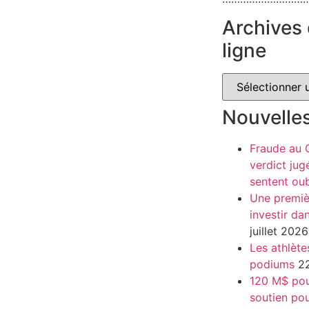
Archives 
ligne
Nouvelle
Fraude au
verdict jug
sentent oub
Une premiè
investir da
juillet 2026
Les athlète
podiums
22
120 M$ pour
soutien pou