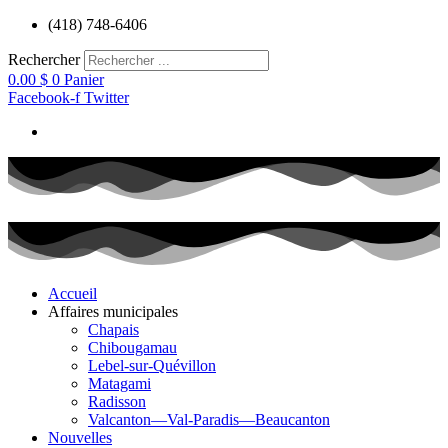
Aller
(418) 748-6406
au
contenu
Rechercher
0.00
$
0
Panier
Facebook-f
Twitter
Accueil
Affaires municipales
Chapais
Chibougamau
Lebel-sur-Quévillon
Matagami
Radisson
Valcanton—Val-Paradis—Beaucanton
Nouvelles