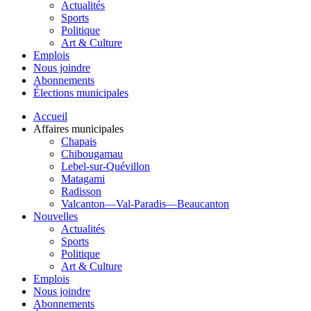
Actualités
Sports
Politique
Art & Culture
Emplois
Nous joindre
Abonnements
Élections municipales
Accueil
Affaires municipales
Chapais
Chibougamau
Lebel-sur-Quévillon
Matagami
Radisson
Valcanton—Val-Paradis—Beaucanton
Nouvelles
Actualités
Sports
Politique
Art & Culture
Emplois
Nous joindre
Abonnements