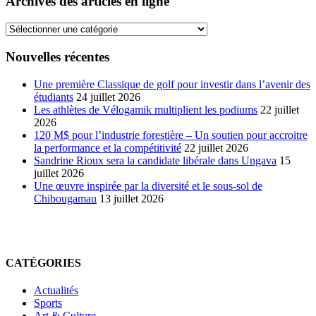
Archives des articles en ligne
Archives
des
articles
Nouvelles récentes
en
ligne
Une première Classique de golf pour investir dans l’avenir des
étudiants
24 juillet 2026
Les athlètes de Vélogamik multiplient les podiums
22 juillet
2026
120 M$ pour l’industrie forestière – Un soutien pour accroitre
la performance et la compétitivité
22 juillet 2026
Sandrine Rioux sera la candidate libérale dans Ungava
15
juillet 2026
Une œuvre inspirée par la diversité et le sous-sol de
Chibougamau
13 juillet 2026
CATÉGORIES
Actualités
Sports
Art & Culture